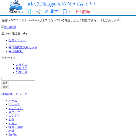
urlの先頭にgyo.tc/を付けてみよう！
通常
依頼