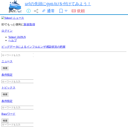
urlの先頭にgyo.tc/を付けてみよう！
通常
依頼