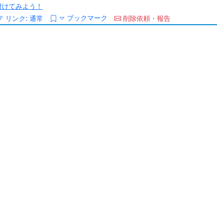
/を付けてみよう！
ブックマーク
リンク:
通常
削除依頼・報告