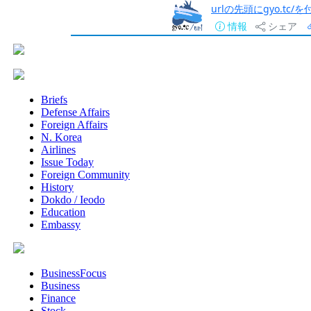
urlの先頭にgyo.tc
情報
シェア