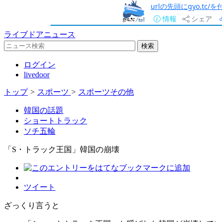
urlの先頭にgyo.tc
情報
シェア