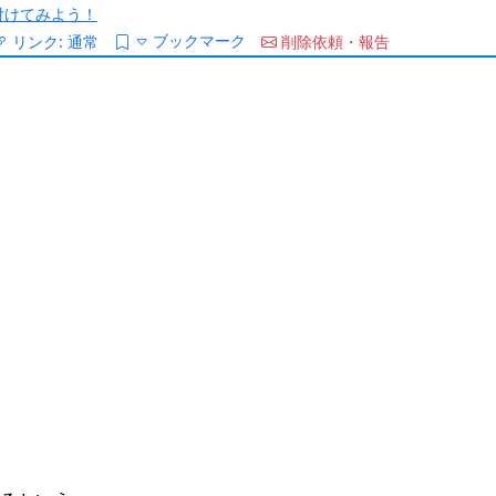
/を付けてみよう！
ブックマーク
リンク:
通常
削除依頼・報告