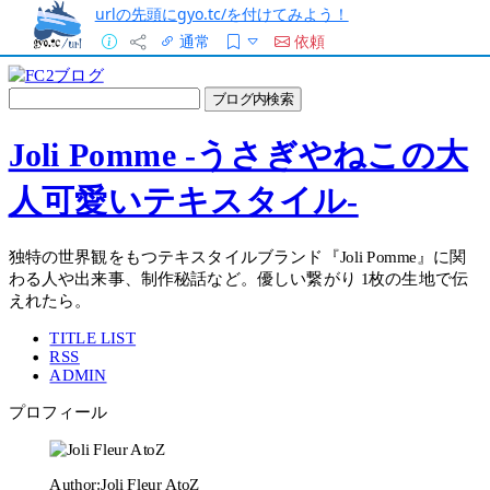
urlの先頭にgyo.tc/を付けてみよう！
通常
依頼