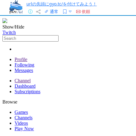
urlの先頭にgyo.tc/を付けてみよう！
通常
依頼