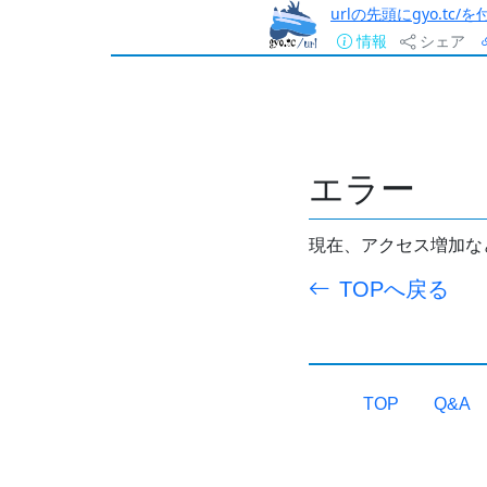
urlの先頭にgyo.tc
情報
シェア