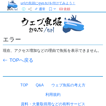
urlの先頭にgyo.tc/を付けてみよう！
通常
依頼