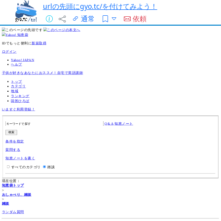
urlの先頭にgyo.tc/を付けてみよう！
通常
依頼