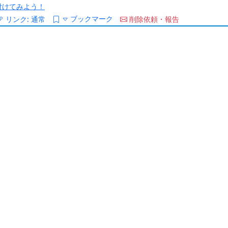
/を付けてみよう！
ブックマーク
リンク:
通常
削除依頼・報告