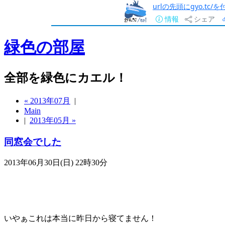
urlの先頭にgyo.tc
情報
シェア