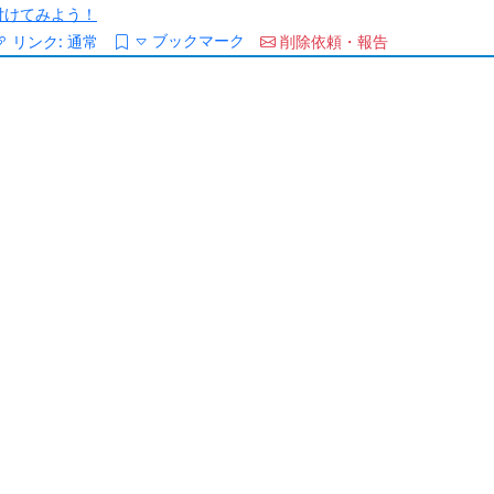
/を付けてみよう！
ブックマーク
リンク:
通常
削除依頼・報告