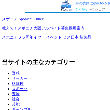
urlの先頭にgyo.tc
情報
シェア