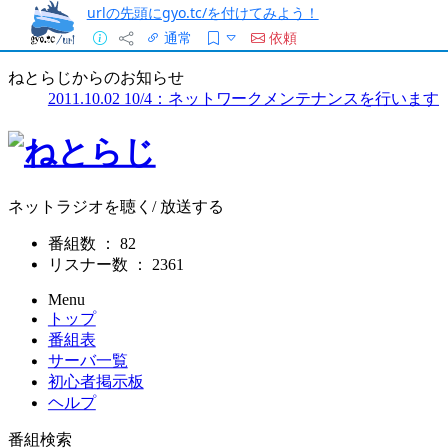
urlの先頭にgyo.tc/を付けてみよう！
通常
依頼