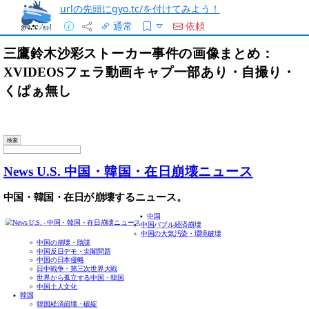
urlの先頭にgyo.tc/を付けてみよう！
通常
依頼