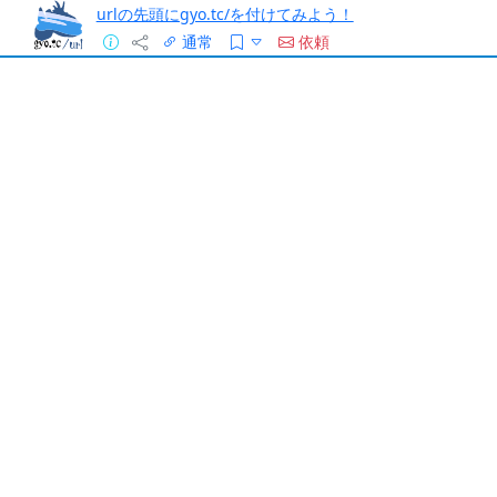
urlの先頭にgyo.tc/を付けてみよう！
通常
依頼