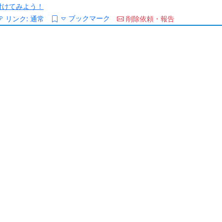
/を付けてみよう！
ブックマーク
リンク:
通常
削除依頼・報告