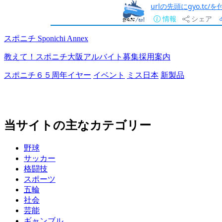
urlの先頭にgyo.tc
情報
シェア