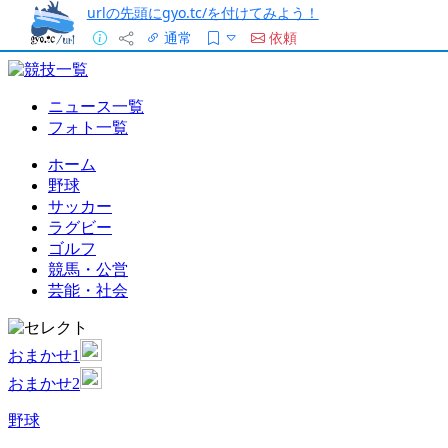
urlの先頭にgyo.tc/を付けてみよう！
通常
依頼