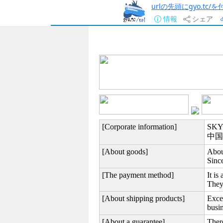
urlの先頭にgyo.tc
情報
シェア