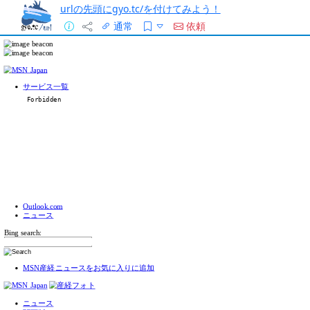
urlの先頭にgyo.tc/を付けてみよう！
通常
依頼