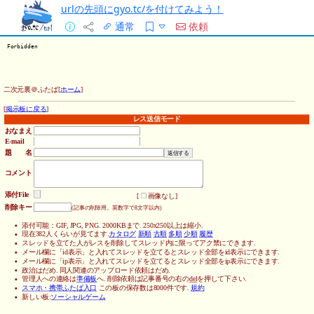
urlの先頭にgyo.tc/を付けてみよう！
通常
依頼