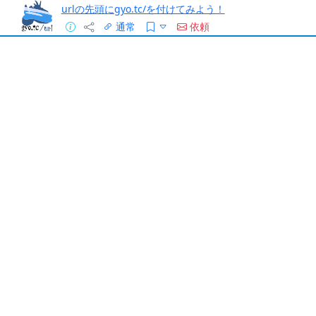
urlの先頭にgyo.tc/を付けてみよう！
通常
依頼