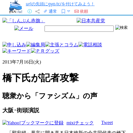
urlの先頭にgyo.tc/を付けてみよう！
通常
依頼