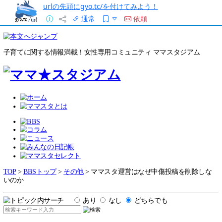
urlの先頭にgyo.tc/を付けてみよう！
通常
依頼