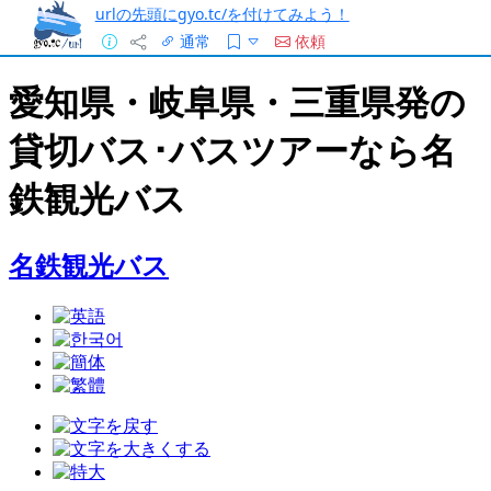
urlの先頭にgyo.tc/を付けてみよう！
通常
依頼