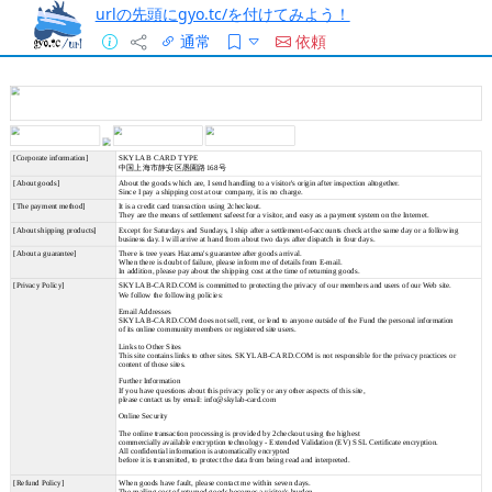
urlの先頭にgyo.tc/を付けてみよう！
通常
依頼