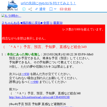
urlの先頭にgyo.tc/を付けてみよう！
通常
依頼