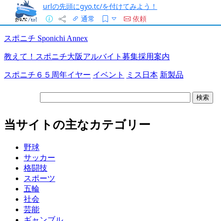
urlの先頭にgyo.tc/を付けてみよう！
通常
依頼