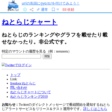
urlの先頭にgyo.tc/を付けてみよう！
通常
依頼