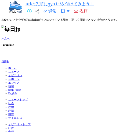
urlの先頭にgyo.tc/を付けてみよう！
通常
依頼