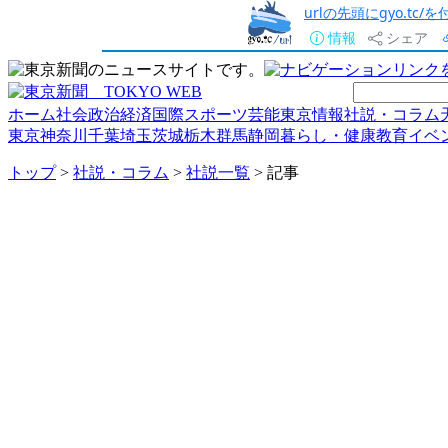
urlの先頭にgyo.tc
情報
シェア