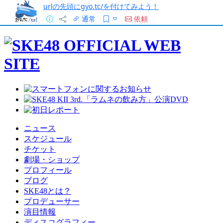
urlの先頭にgyo.tc/を付けてみよう！
通常
依頼