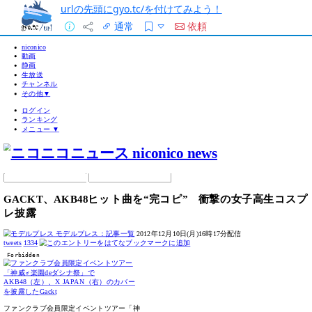
urlの先頭にgyo.tc/を付けてみよう！
通常
依頼