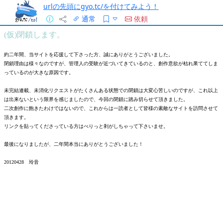
urlの先頭にgyo.tc/を付けてみよう！
通常
依頼