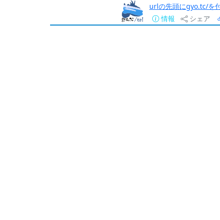
urlの先頭にgyo.tc
情報
シェア