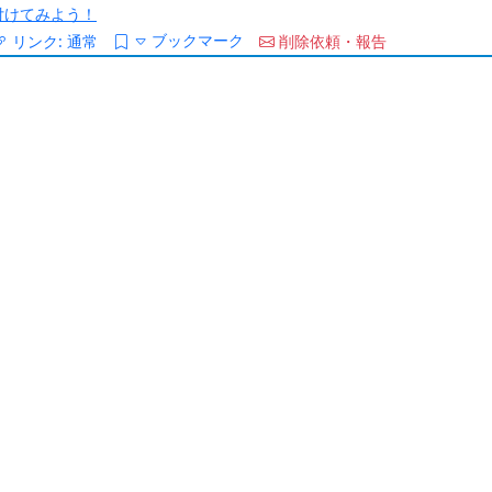
/を付けてみよう！
ブックマーク
リンク:
通常
削除依頼・報告