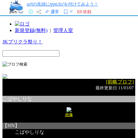
urlの先頭にgyo.tc/を付けてみよう！
通常
依頼