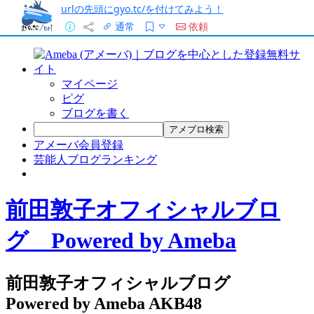
urlの先頭にgyo.tc/を付けてみよう！
通常
依頼