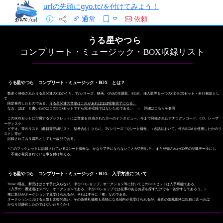
urlの先頭にgyo.tc/を付けてみよう！
通常
依頼