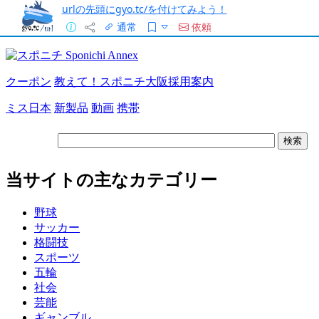
urlの先頭にgyo.tc/を付けてみよう！
通常
依頼