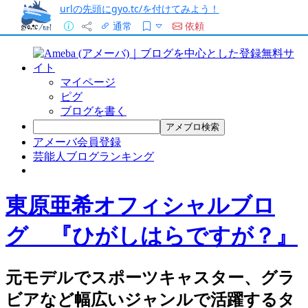
urlの先頭にgyo.tc/を付けてみよう！
通常
依頼