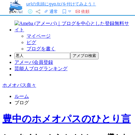
urlの先頭にgyo.tc/を付けてみよう！
通常
依頼