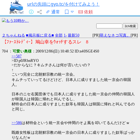
urlの先頭にgyo.tc/を付けてみよう！
通常
依頼