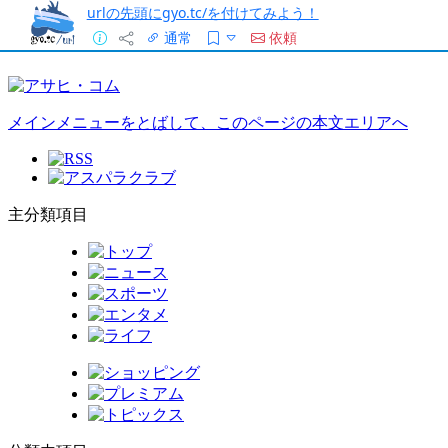
urlの先頭にgyo.tc/を付けてみよう！
通常
依頼