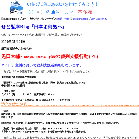
urlの先頭にgyo.tc/を付けてみよう！
通常
依頼