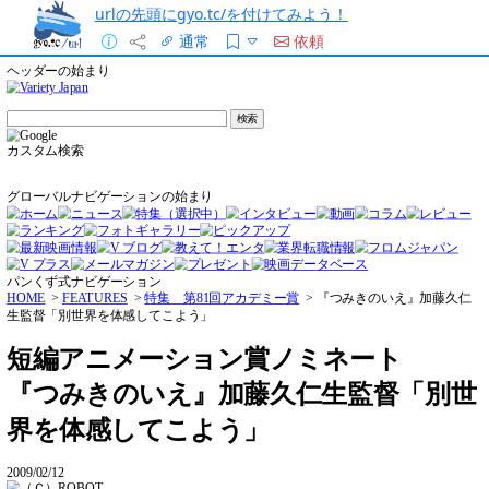
urlの先頭にgyo.tc/を付けてみよう！
通常
依頼