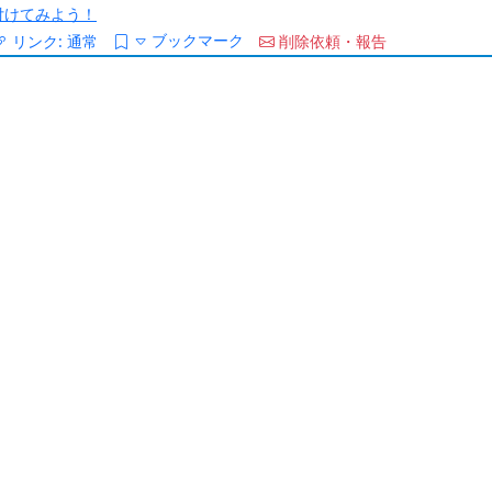
/を付けてみよう！
ブックマーク
リンク:
通常
削除依頼・報告