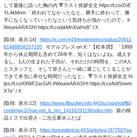
して最後に語った胸の内 🔻ラスト挨拶全文 https://t.co/ZnE
YL4kMnm 「終われてなかったなと。勝手に終わって、勝
手になくなっていったなという気持ちが強かったので」 #
WeareARASHI https://t.co/pkMnXIaHxB" / X
[取得: 表示:14]
https://x.com:443/modelpress/status/20611
61488858157105
モデルプレス on X: "【松本潤】 「1999
年から休止期間も含めて26年半。短くはないよね。成人す
るし。1人の生まれた子供が。それだけの時間を、この4人
とスタッフと、そして皆さんと一緒に過ごしてくることが
できて本当に幸せな時間だったなと」 🔻ラスト挨拶全文 ht
tps://t.co/OlWF2acGAI #WeareARASHI https://t.co/ki85vwm
X7e" / X
[取得: 表示:12]
https://www.ftbucket.info:443/scrapshot/ftb/
cont/may.2chan.net_b_res_1411629119/index.htm
親の検
品ミスで出荷さ - 二次元裏＠ふたば
[取得: 表示:37]
https://president.jp:443/articles/-/37750?pa