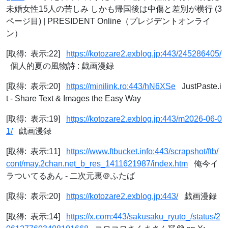
未婚女性15人の苦しみ しかも帰国後は中傷と差別が横行 (3
ページ目) | PRESIDENT Online（プレジデントオンライ
ン）
[取得: 表示:22]
https://kotozare2.exblog.jp:443/245286405/
個人的夏の風物詩 : 戯画漫録
[取得: 表示:20]
https://minilink.ro:443/hN6XSe
JustPaste.i
t - Share Text & Images the Easy Way
[取得: 表示:19]
https://kotozare2.exblog.jp:443/m2026-06-0
1/
戯画漫録
[取得: 表示:11]
https://www.ftbucket.info:443/scrapshot/ftb/
cont/may.2chan.net_b_res_1411621987/index.htm
俺今イ
ラついてるあん - 二次元裏＠ふたば
[取得: 表示:20]
https://kotozare2.exblog.jp:443/
戯画漫録
[取得: 表示:14]
https://x.com:443/sakusaku_ryuto_/status/2