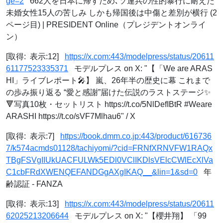
ge=2
662人を日本に帰すため､ソ連兵の性的暴行に耐えた
未婚女性15人の苦しみ しかも帰国後は中傷と差別が横行 (2
ページ目) | PRESIDENT Online（プレジデントオンライ
ン）
[取得: 表示:12]
https://x.com:443/modelpress/status/20611
61177523335371
モデルプレス on X: "【「We are ARAS
HI」ライブレポート🎤】 嵐、26年半の歴史に幕 これまで
の歩み振り返る “愛と感謝”届けた伝説のラストステージ✨️
🔻写真10枚・セットリスト https://t.co/5NlDefIBtR #Weare
ARASHI https://t.co/sVF7Mlhau6" / X
[取得: 表示:7]
https://book.dmm.co.jp:443/product/616736
7/k574acmds01128/tachiyomi/?cid=FRNfXRNVFW1RAQx
TBgFSVgIIUkUACFULWk5EDl0VClIKDlsVElcCWlEcXlVa
C1cbFRdXWENQEFANDGgAXgIKAQ__&lin=1&sd=0
年
齢認証 - FANZA
[取得: 表示:13]
https://x.com:443/modelpress/status/20611
62025213206644
モデルプレス on X: "【櫻井翔】 「99