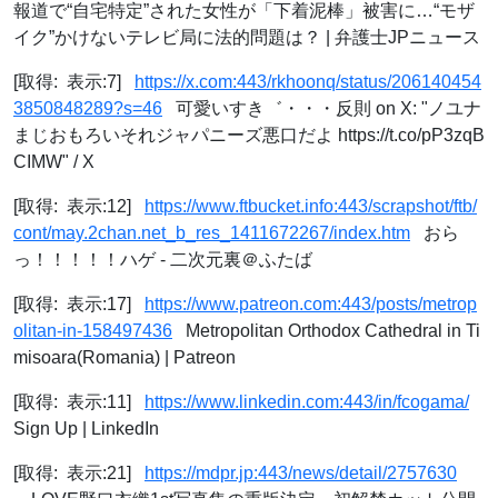
報道で“自宅特定”された女性が「下着泥棒」被害に…“モザ
イク”かけないテレビ局に法的問題は？ | 弁護士JPニュース
[取得: 表示:7]
https://x.com:443/rkhoonq/status/206140454
3850848289?s=46
可愛いすき゛・・・反則 on X: "ノユナ
まじおもろいそれジャパニーズ悪口だよ https://t.co/pP3zqB
CIMW" / X
[取得: 表示:12]
https://www.ftbucket.info:443/scrapshot/ftb/
cont/may.2chan.net_b_res_1411672267/index.htm
おら
っ！！！！！ハゲ - 二次元裏＠ふたば
[取得: 表示:17]
https://www.patreon.com:443/posts/metrop
olitan-in-158497436
Metropolitan Orthodox Cathedral in Ti
misoara(Romania) | Patreon
[取得: 表示:11]
https://www.linkedin.com:443/in/fcogama/
Sign Up | LinkedIn
[取得: 表示:21]
https://mdpr.jp:443/news/detail/2757630