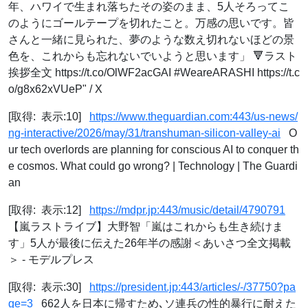
年、ハワイで生まれ落ちたその姿のまま、5人そろってこ
のようにゴールテープを切れたこと。万感の思いです。皆
さんと一緒に見られた、夢のような数え切れないほどの景
色を、これからも忘れないでいようと思います」 🔻ラスト
挨拶全文 https://t.co/OlWF2acGAI #WeareARASHI https://t.c
o/g8x62xVUeP" / X
[取得: 表示:10]
https://www.theguardian.com:443/us-news/
ng-interactive/2026/may/31/transhuman-silicon-valley-ai
O
ur tech overlords are planning for conscious AI to conquer th
e cosmos. What could go wrong? | Technology | The Guardi
an
[取得: 表示:12]
https://mdpr.jp:443/music/detail/4790791
【嵐ラストライブ】大野智「嵐はこれからも生き続けま
す」5人が最後に伝えた26年半の感謝＜あいさつ全文掲載
＞ - モデルプレス
[取得: 表示:30]
https://president.jp:443/articles/-/37750?pa
ge=3
662人を日本に帰すため､ソ連兵の性的暴行に耐えた