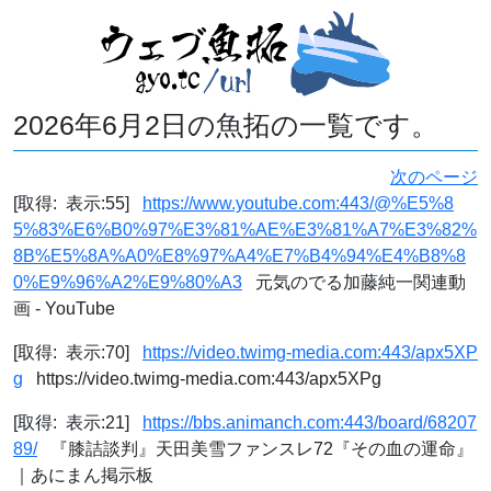
2026年6月2日の魚拓の一覧です。
次のページ
[取得: 表示:55]
https://www.youtube.com:443/@%E5%8
5%83%E6%B0%97%E3%81%AE%E3%81%A7%E3%82%
8B%E5%8A%A0%E8%97%A4%E7%B4%94%E4%B8%8
0%E9%96%A2%E9%80%A3
元気のでる加藤純一関連動
画 - YouTube
[取得: 表示:70]
https://video.twimg-media.com:443/apx5XP
g
https://video.twimg-media.com:443/apx5XPg
[取得: 表示:21]
https://bbs.animanch.com:443/board/68207
89/
『膝詰談判』天田美雪ファンスレ72『その血の運命』
｜あにまん掲示板