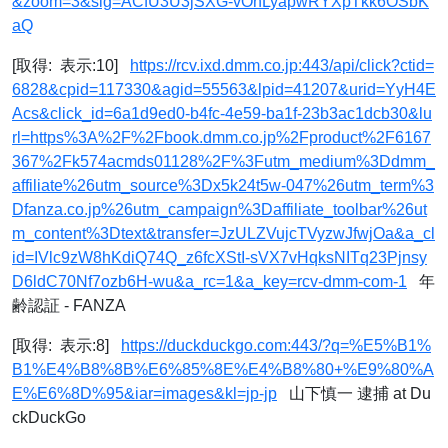
&zoom=3&sig=ACfU3U3jSXG-vOnLyapwRYXpTkk6OSbK
aQ
[取得: 表示:10]
https://rcv.ixd.dmm.co.jp:443/api/click?ctid=
6828&cpid=117330&agid=55563&lpid=41207&urid=YyH4E
Acs&click_id=6a1d9ed0-b4fc-4e59-ba1f-23b3ac1dcb30&lu
rl=https%3A%2F%2Fbook.dmm.co.jp%2Fproduct%2F6167
367%2Fk574acmds01128%2F%3Futm_medium%3Ddmm_
affiliate%26utm_source%3Dx5k24t5w-047%26utm_term%3
Dfanza.co.jp%26utm_campaign%3Daffiliate_toolbar%26ut
m_content%3Dtext&transfer=JzULZVujcTVyzwJfwjOa&a_cl
id=IVlc9zW8hKdiQ74Q_z6fcXStI-sVX7vHqksNITq23Pjnsy
D6ldC70Nf7ozb6H-wu&a_rc=1&a_key=rcv-dmm-com-1
年
齢認証 - FANZA
[取得: 表示:8]
https://duckduckgo.com:443/?q=%E5%B1%
B1%E4%B8%8B%E6%85%8E%E4%B8%80+%E9%80%A
E%E6%8D%95&iar=images&kl=jp-jp
山下慎一 逮捕 at Du
ckDuckGo