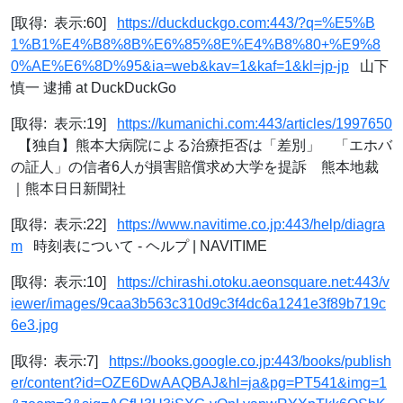
[取得: 表示:60]
https://duckduckgo.com:443/?q=%E5%B
1%B1%E4%B8%8B%E6%85%8E%E4%B8%80+%E9%8
0%AE%E6%8D%95&ia=web&kav=1&kaf=1&kl=jp-jp
山下
慎一 逮捕 at DuckDuckGo
[取得: 表示:19]
https://kumanichi.com:443/articles/1997650
【独自】熊本大病院による治療拒否は「差別」 「エホバ
の証人」の信者6人が損害賠償求め大学を提訴 熊本地裁
｜熊本日日新聞社
[取得: 表示:22]
https://www.navitime.co.jp:443/help/diagra
m
時刻表について - ヘルプ | NAVITIME
[取得: 表示:10]
https://chirashi.otoku.aeonsquare.net:443/v
iewer/images/9caa3b563c310d9c3f4dc6a1241e3f89b719c
6e3.jpg
[取得: 表示:7]
https://books.google.co.jp:443/books/publish
er/content?id=OZE6DwAAQBAJ&hl=ja&pg=PT541&img=1