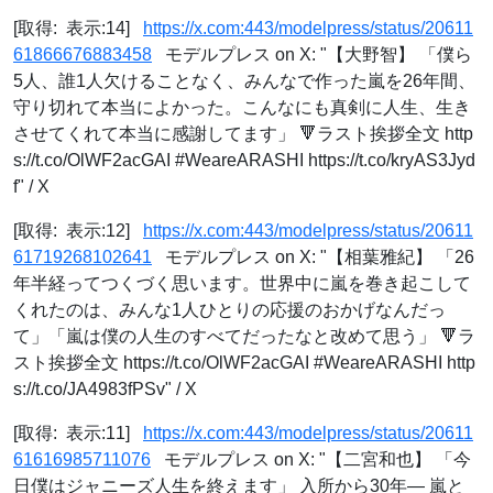
[取得: 表示:14]
https://x.com:443/modelpress/status/20611
61866676883458
モデルプレス on X: "【大野智】 「僕ら
5人、誰1人欠けることなく、みんなで作った嵐を26年間、
守り切れて本当によかった。こんなにも真剣に人生、生き
させてくれて本当に感謝してます」 🔻ラスト挨拶全文 http
s://t.co/OlWF2acGAI #WeareARASHI https://t.co/kryAS3Jyd
f" / X
[取得: 表示:12]
https://x.com:443/modelpress/status/20611
61719268102641
モデルプレス on X: "【相葉雅紀】 「26
年半経ってつくづく思います。世界中に嵐を巻き起こして
くれたのは、みんな1人ひとりの応援のおかげなんだっ
て」「嵐は僕の人生のすべてだったなと改めて思う」 🔻ラ
スト挨拶全文 https://t.co/OlWF2acGAI #WeareARASHI http
s://t.co/JA4983fPSv" / X
[取得: 表示:11]
https://x.com:443/modelpress/status/20611
61616985711076
モデルプレス on X: "【二宮和也】 「今
日僕はジャニーズ人生を終えます」 入所から30年― 嵐と