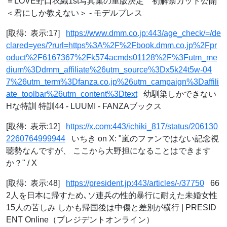
＝LOVE野口衣織1st写真集の重版決定 初解禁カット公開
＜君にしか教えない＞ - モデルプレス
[取得: 表示:17]
https://www.dmm.co.jp:443/age_check/=/de
clared=yes/?rurl=https%3A%2F%2Fbook.dmm.co.jp%2Fpr
oduct%2F6167367%2Fk574acmds01128%2F%3Futm_me
dium%3Ddmm_affiliate%26utm_source%3Dx5k24t5w-04
7%26utm_term%3Dfanza.co.jp%26utm_campaign%3Daffili
ate_toolbar%26utm_content%3Dtext
幼馴染しかできない
Hな特訓 特訓44 - LUUMI - FANZAブックス
[取得: 表示:12]
https://x.com:443/ichiki_817/status/206130
2260764999944
いちき on X: "嵐のファンではない記念視
聴勢なんですが、 ここから大野担になることはできます
か？" / X
[取得: 表示:48]
https://president.jp:443/articles/-/37750
66
2人を日本に帰すため､ソ連兵の性的暴行に耐えた未婚女性
15人の苦しみ しかも帰国後は中傷と差別が横行 | PRESID
ENT Online（プレジデントオンライン）