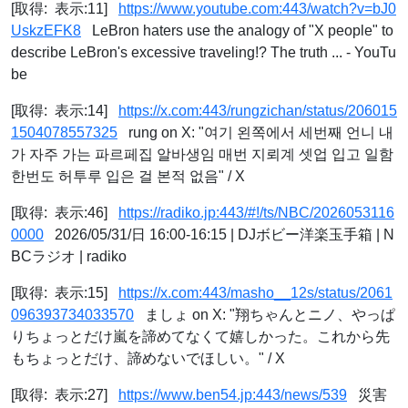
[取得: 表示:11]
https://www.youtube.com:443/watch?v=bJ0
UskzEFK8
LeBron haters use the analogy of "X people" to
describe LeBron's excessive traveling!? The truth ... - YouTu
be
[取得: 表示:14]
https://x.com:443/rungzichan/status/206015
1504078557325
rung on X: "여기 왼쪽에서 세번째 언니 내
가 자주 가는 파르페집 알바생임 매번 지뢰계 셋업 입고 일함
한번도 허투루 입은 걸 본적 없음" / X
[取得: 表示:46]
https://radiko.jp:443/#!/ts/NBC/2026053116
0000
2026/05/31/日 16:00-16:15 | DJボビー洋楽玉手箱 | N
BCラジオ | radiko
[取得: 表示:15]
https://x.com:443/masho__12s/status/2061
096393734033570
ましょ on X: "翔ちゃんとニノ、やっぱ
りちょっとだけ嵐を諦めてなくて嬉しかった。これから先
もちょっとだけ、諦めないでほしい。" / X
[取得: 表示:27]
https://www.ben54.jp:443/news/539
災害