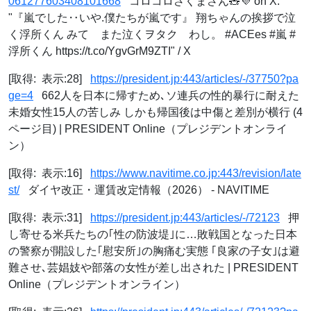
061277603408101668
コロコロさくまさん🧸💜 on X:
"『嵐でした‥いや.僕たちが嵐です』 翔ちゃんの挨拶で泣
く浮所くん みて また泣くヲタク わし。 #ACEes #嵐 #
浮所くん https://t.co/YgvGrM9ZTI" / X
[取得: 表示:28]
https://president.jp:443/articles/-/37750?pa
ge=4
662人を日本に帰すため､ソ連兵の性的暴行に耐えた
未婚女性15人の苦しみ しかも帰国後は中傷と差別が横行 (4
ページ目) | PRESIDENT Online（プレジデントオンライ
ン）
[取得: 表示:16]
https://www.navitime.co.jp:443/revision/late
st/
ダイヤ改正・運賃改定情報（2026） - NAVITIME
[取得: 表示:31]
https://president.jp:443/articles/-/72123
押
し寄せる米兵たちの｢性の防波堤｣に…敗戦国となった日本
の警察が開設した｢慰安所｣の胸痛む実態 ｢良家の子女｣は避
難させ､芸娼妓や部落の女性が差し出された | PRESIDENT
Online（プレジデントオンライン）