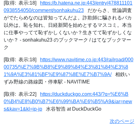
[取得: 表示:18]
https://b.hatena.ne.jp:443/entry/478811101
0938554050/comment/sonhakuhu23
だからさ、世論調査
がでたらめなのは皆知ってんだよ。詐欺師に騙されるバカ
以外は。恥を知れ、日経新聞を始めとするマスコミ。本当
に仕事やってて恥ずかしくないか？生きてて恥ずかしくな
いか？ - sonhakuhu23 のブックマーク / はてなブックマー
ク
[取得: 表示:18]
https://www.navitime.co.jp:443/railroad/000
00735/%E7%9B%B8%E9%89%84%E3%81%84%E3%8
1%9A%E3%81%BF%E9%87%8E%E7%B7%9A/
相鉄い
ずみ野線の路線図・停車駅 - NAVITIME
[取得: 表示:22]
https://duckduckgo.com:443/?q=%E6%B
0%B4%E8%B0%B7%E6%99%BA%E6%B5%A9&iar=new
s&kav=1&kl=jp-jp
水谷智浩 at DuckDuckGo
次のページ