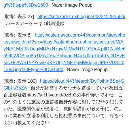
g%3Ftype%3Dw1600
Naver Image Popup
[取得: 表示:27]
https://kotozare2.exblog.jp:443/245285583/
バースデーケーキ : 戯画漫録
[取得: 表示:8]
https://cafe.naver.com:443/common/storypho
to/viewer.html?src=https://cafeptthumb-phinf.pstatic.net/MjA
yNjA1MzFfNDcg/MDAxNzgwMjMwNTU1ODc4.pIfD2abBe6
654LWOBtpq85TIZwCr5aPn6uodiN4qTd0g.7dnFLyDDEvE
sovHsAWn15ZZewHpXPOQIYSlsEgMW6qsg.JPEG/DSC0
1283.jpg%3Ftype%3Dw1600
Naver Image Popup
[取得: 表示:100]
https://felo.ai:443/search/DyFothjnBSq4S
GfbFs35Zw
自分が経営するサウナを盗撮していた菰田五
百里容疑者https://archive.md/9zBp2の事件怖いですね。こ
の件のように施設の運営者自身が客に対して犯罪を犯して
いた、医療関係者が患者に、教師や講師が教え子に、のよ
うに業務や立場を利用した性犯罪の事例について、なるべ
く沢山教えてください