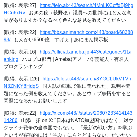
[取得: 表示:27]
https://felo.ai:443/search/4MnLKCcffdBj9hg
HCu6xRv
おぎの稔（荻野稔）議員への批判にはどんな意
見がありますか？なるべく色んな意見を教えてください
[取得: 表示:22]
https://bbs.animanch.com:443/board/68388
93/
しんかい6500億…すげぇ｜あにまん掲示板
[取得: 表示:16]
https://official.ameba.jp:443/categories/11/r
anking
ハロプロ部門 | Ameba(アメーバ) 芸能人・有名人
ブログランキング
[取得: 表示:126]
https://felo.ai:443/search/8YGCLUkVTVh
N3ZNKY8HdqS
同人誌の転載で罪に問われた、裁判や問
題になった例を教えてください。あとウェブ魚拓をすると
問題になるかもお願いします
[取得: 表示:22]
https://x.com:443/i/status/20607233414143
14286
山添 拓 on X: "日本はNATO加盟国ではなく、対ウ
クライナ戦争の当事国でもない。 「最新の戦い方」を学ぶ
というが客観的には「学ぶ」にらとどまらない。だいたい