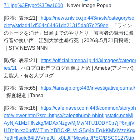
71.jpg%3Ftype%3Dw1600
Naver Image Popup
[取得: 表示:21]
https://news.ntv.co.jp:443/n/stv/category/so
ciety/stdad41d504c64461da21315da87c259ee
「ライン
のトークを消せ」出頭までのやりとり 被害者の録音に暴
行音や笑い声 江別大学生暴行死（2026年5月31日掲載）
｜STV NEWS NNN
[取得: 表示:21]
https://official.ameba.jp:443/images/categor
ies/11
ハロプロ部門ブログ画像まとめ | Ameba(アメーバ)
芸能人・有名人ブログ
[取得: 表示:65]
https://tansajp.org:443/investigativejournal/
探査報道 | Tansa
[取得: 表示:16]
https://cafe.naver.com:443/common/storyph
oto/viewer.html?src=https://cafeptthumb-phinf.pstatic.net/Mj
AyNjA1MzFfNzkg/MDAxNzgwMjMwNTU1ODY0.r7jP8njjjV
HDYjn-xa0udW-Tlm-YBBCkPLVLSBg4qiEg.kKMVIVzeKgx
7e9fHlsglc64IttVVneJU_x0LJtPMcwIg.JPEG/DSC01279.jp