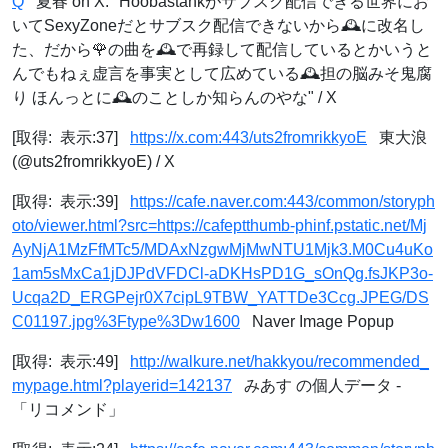
Q
夏春 on X: "Hoobastankがサブスク配信できる世界にお
いてSexyZoneだとサブスク配信できないから🕰️に改名し
た、だから🌹の曲を🕰️で再録して配信しているとかいうと
んでもねぇ虚言を事実として広めている🕰️担の脳みそ鬼腐
り ほんっとに🕰️のことしか知らんのやな" / X
[取得: 表示:37]
https://x.com:443/uts2fromrikkyoE
東大浪
(@uts2fromrikkyoE) / X
[取得: 表示:39]
https://cafe.naver.com:443/common/storyph
oto/viewer.html?src=https://cafeptthumb-phinf.pstatic.net/Mj
AyNjA1MzFfMTc5/MDAxNzgwMjMwNTU1Mjk3.M0Cu4uKo
1am5sMxCa1jDJPdVFDCl-aDKHsPD1G_sOnQg.fsJKP3o-
Ucqa2D_ERGPejr0X7cipL9TBW_YATTDe3Ccg.JPEG/DS
C01197.jpg%3Ftype%3Dw1600
Naver Image Popup
[取得: 表示:49]
http://walkure.net/hakkyou/recommended_
mypage.html?playerid=142137
みあす の個人データ -
「リコメンド」