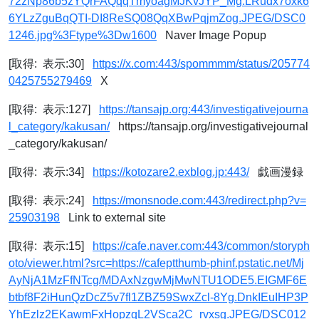
72zNp86b5zYQrFAQqqTmyoagMJKvJYP_Mg.LRudx7oxk6
6YLzZguBqQTI-DI8ReSQ08QqXBwPqjmZog.JPEG/DSC0
1246.jpg%3Ftype%3Dw1600
Naver Image Popup
[取得: 表示:30]
https://x.com:443/spommmm/status/205774
0425755279469
X
[取得: 表示:127]
https://tansajp.org:443/investigativejourna
l_category/kakusan/
https://tansajp.org/investigativejournal
_category/kakusan/
[取得: 表示:34]
https://kotozare2.exblog.jp:443/
戯画漫録
[取得: 表示:24]
https://monsnode.com:443/redirect.php?v=
25903198
Link to external site
[取得: 表示:15]
https://cafe.naver.com:443/common/storyph
oto/viewer.html?src=https://cafeptthumb-phinf.pstatic.net/Mj
AyNjA1MzFfNTcg/MDAxNzgwMjMwNTU1ODE5.EIGMF6E
btbf8F2iHunQzDcZ5v7fl1ZBZ59SwxZcl-8Yg.DnkIEuIHP3P
YhEzlz2EKawmFxHopzqL2VSca2C_rvxsg.JPEG/DSC012