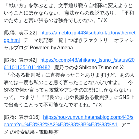
「戦い方」を学ぶとは、文字通り戦う自衛隊に変えようと
いうことにほかならない。 憲法からの逸脱であり、「平和
のため」と言い張るのは強弁でしかない。" / X
[取得: 表示:22]
https://ameblo.jp:443/tsubaki-factory/themet
op.html
テーマ別記事一覧｜つばきファクトリー オフィシ
ャルブログ Powered by Ameba
[取得: 表示:42]
https://x.com:443/shikano_tsuno_/status/20
61101135101149482
鹿乃つの🍨Shikano Tsuno on X:
"「心ある批判派」に直接会ったことありますけど、あの人
表では一度も私のこと悪く言ったことないんですよ。「今
SNSで何か言っても攻撃やアンチの加勢にしかならない」
って。 つまり「『野良の』心や良識ある批判派」にSNS上
で出会うことって不可能なんですよね。" / X
[取得: 表示:116]
https://nou-yunyun.hatenablog.com:443/s
earch?q=%E3%82%A2%E3%83%8B%E3%83%A1
アニ
メ の検索結果 - 電脳塵芥