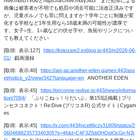
hive.md/DTvG0とhttps://archive.md/y5Ib3 また犯罪による
画像は被害者が不明でも処罰や消去可能に法改正済みです
が、児童ポルノでも罪に問えますか？学年ごとに制服が変
化する学校など1年生用なら18歳未満の可能性が濃厚で
す。女子○生、1○歳などの伏せ字や、魚拓やリンクについ
ても教えてください
[取得: 表示:127]
https://kotozare2.exblog.jp:443/m2026-06-
01/
戯画漫録
[取得: 表示:40]
https://api-ap.another-eden.games:443/ass
et/notice_v2/view/342?language=en
ANOTHER EDEN
[取得: 表示:45]
https://priconne-redive.jp:443/news/informa
tion/7094/
「ぷりこねっ！りだいぶ」第153話掲載 | プリ
ンセスコネクト！Re:Dive (プリコネR) 公式サイト | Cygam
es
[取得: 表示:45]
https://x.com:443/hxcptl6czv31809/status/2
060468823573340305?s=46&t=C4F3Zfzb0HDqIOcGn-N3j