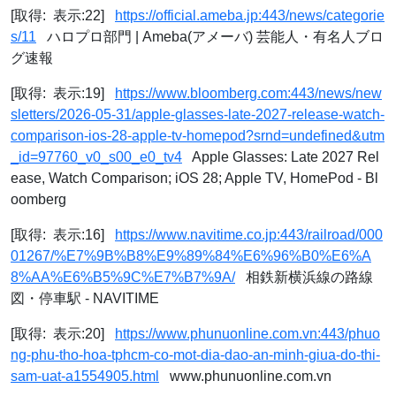
[取得: 表示:22]
https://official.ameba.jp:443/news/categorie
s/11
ハロプロ部門 | Ameba(アメーバ) 芸能人・有名人ブロ
グ速報
[取得: 表示:19]
https://www.bloomberg.com:443/news/new
sletters/2026-05-31/apple-glasses-late-2027-release-watch-
comparison-ios-28-apple-tv-homepod?srnd=undefined&utm
_id=97760_v0_s00_e0_tv4
Apple Glasses: Late 2027 Rel
ease, Watch Comparison; iOS 28; Apple TV, HomePod - Bl
oomberg
[取得: 表示:16]
https://www.navitime.co.jp:443/railroad/000
01267/%E7%9B%B8%E9%89%84%E6%96%B0%E6%A
8%AA%E6%B5%9C%E7%B7%9A/
相鉄新横浜線の路線
図・停車駅 - NAVITIME
[取得: 表示:20]
https://www.phunuonline.com.vn:443/phuo
ng-phu-tho-hoa-tphcm-co-mot-dia-dao-an-minh-giua-do-thi-
sam-uat-a1554905.html
www.phunuonline.com.vn