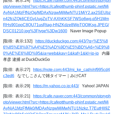
[取得: 表示:24]
https://cafe.naver.com:443/common/storyph
oto/viewer.html?src=https://cafeptthumb-phinf.pstatic.net/Mj
AyNjA1MzFfNzQg/MDAxNzgwMjMwNTU1MjY2.ax2SEUbz
n42fcjZQk6CEGyUugZoTV-AXhKKSF7WSo6wg.q5H1Mm
RHs901poC8QU71usRtag-HNZKdze8WpTOOIKsg.JPEG/
DSC01210.jpg%3Ftype%3Dw1600
Naver Image Popup
[取得: 表示:132]
https://duckduckgo.com:443/?q=%E5%8
6%85%E8%97%A4%E5%AD%9D%E5%BD%A6+%E9%8
0%AE%E6%8D%95&ia=web&kav=1&kaf=1&kl=jp-jp
内藤
孝彦 逮捕 at DuckDuckGo
[取得: 表示:27]
https://note.com:443/mi_ke_cat/n/nf995cd4
c3ed6
なでしこさんで雑タイマー｜みけCAT
[取得: 表示:29]
https://m.yahoo.co.jp:443/
Yahoo! JAPAN
[取得: 表示:21]
https://cafe.naver.com:443/common/storyph
oto/viewer.html?src=https://cafeptthumb-phinf.pstatic.net/Mj
AyNjA1MzFfMjk0/MDAxNzgwMjMwNTU1Nzkz.T7EutHll9Z