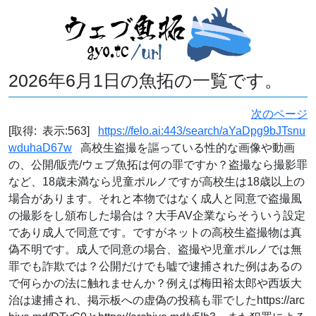
2026年6月1日の魚拓の一覧です。
次のページ
[取得: 表示:563]
https://felo.ai:443/search/aYaDpg9bJTsnu
wduhaD67w
高校生盗撮を謳っている性的な画像や動画
の、公開/販売/ウェブ魚拓は何の罪ですか？盗撮なら撮影罪
など、18歳未満なら児童ポルノですが高校生は18歳以上の
場合があります。それと本物ではなく成人と同意で盗撮風
の撮影をし頒布した場合は？大手AV企業ならそういう設定
であり成人で同意です。ですがネットの高校生盗撮物は真
偽不明です。成人で同意の場合、盗撮や児童ポルノでは無
罪でも詐欺では？公開だけでも嘘で逮捕された例はあるの
で何らかの法に触れませんか？例えば梅田裕太郎や西坂大
治は逮捕され、掲示板への虚偽の投稿も罪でしたhttps://arc