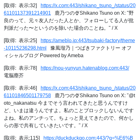
[取得: 表示:32]
https://x.com:443/shikano_tsuno_/status/20
61101137391214901
鹿乃つの🍨Shikano Tsuno on X: "野
良のって、元々友人だった人とか、フォローしてる人が批
判派だった〜というのを除いた場合のことね。" / X
[取得: 表示:25]
https://ameblo.jp:443/tsubaki-factory/theme
-10115236298.html
豫風瑠乃｜つばきファクトリー オフ
ィシャルブログ Powered by Ameba
[取得: 表示:78]
https://nou-yunyun.hatenablog.com:443/
電脳塵芥
[取得: 表示:46]
https://x.com:443/shikano_tsuno_/status/20
61101846501179758
鹿乃つの🍨Shikano Tsuno on X: "@t
oto_nakanatsu 今までそう言われてきたと思うんですけ
ど、いまは違うんですよ。私のことブロックしないんです
よね。私のアンチって。ちょっと見えてきたので、何かし
らの形で共有していきたいです。" / X
[取得: 表示:115]
https://duckduckgo.com:443/?q=%E6%B