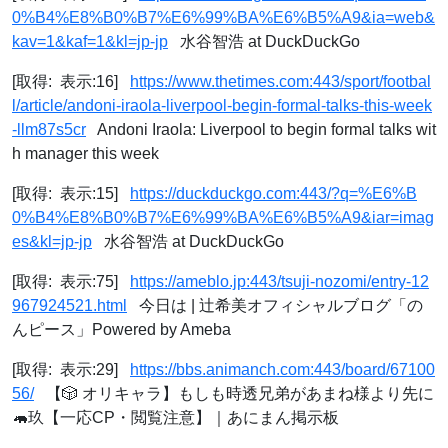
0%B4%E8%B0%B7%E6%99%BA%E6%B5%A9&ia=web&
kav=1&kaf=1&kl=jp-jp
水谷智浩 at DuckDuckGo
[取得: 表示:16]
https://www.thetimes.com:443/sport/footbal
l/article/andoni-iraola-liverpool-begin-formal-talks-this-week
-llm87s5cr
Andoni Iraola: Liverpool to begin formal talks wit
h manager this week
[取得: 表示:15]
https://duckduckgo.com:443/?q=%E6%B
0%B4%E8%B0%B7%E6%99%BA%E6%B5%A9&iar=imag
es&kl=jp-jp
水谷智浩 at DuckDuckGo
[取得: 表示:75]
https://ameblo.jp:443/tsuji-nozomi/entry-12
967924521.html
今日は | 辻希美オフィシャルブログ「の
んピース」Powered by Ameba
[取得: 表示:29]
https://bbs.animanch.com:443/board/67100
56/
【🎲 オリキャラ】もしも時透兄弟があまね様より先に
🦛玖【一応CP・閲覧注意】｜あにまん掲示板