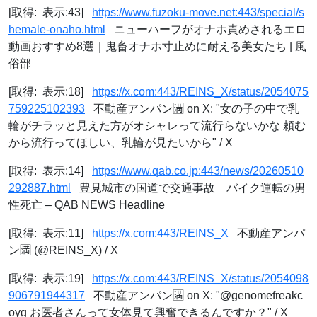
[取得: 表示:43]
https://www.fuzoku-move.net:443/special/s
hemale-onaho.html
ニューハーフがオナホ責めされるエロ
動画おすすめ8選｜鬼畜オナホ寸止めに耐える美女たち | 風
俗部
[取得: 表示:18]
https://x.com:443/REINS_X/status/2054075
759225102393
不動産アンパン🈵 on X: "女の子の中で乳
輪がチラッと見えた方がオシャレって流行らないかな 頼む
から流行ってほしい、乳輪が見たいから" / X
[取得: 表示:14]
https://www.qab.co.jp:443/news/20260510
292887.html
豊見城市の国道で交通事故 バイク運転の男
性死亡 – QAB NEWS Headline
[取得: 表示:11]
https://x.com:443/REINS_X
不動産アンパ
ン🈵 (@REINS_X) / X
[取得: 表示:19]
https://x.com:443/REINS_X/status/2054098
906791944317
不動産アンパン🈵 on X: "@genomefreakc
oyg お医者さんって女体見て興奮できるんですか？" / X