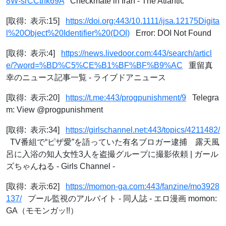
8W-srCCtnk69A
Checkmate in Iran - The Atlantic
[取得: 表示:15]
https://doi.org:443/10.1111/ijsa.12175Digita
l%20Object%20Identifier%20(DOI)
Error: DOI Not Found
[取得: 表示:4]
https://news.livedoor.com:443/search/articl
e/?word=%BD%C5%CE%B1%BF%BF%B9%AC
重留真
幸のニュース記事一覧 - ライブドアニュース
[取得: 表示:20]
https://t.me:443/progpunishment/9
Telegra
m: View @progpunishment
[取得: 表示:34]
https://girlschannel.net:443/topics/4211482/
TV番組で“ピザ愛”を語っていた有名ブロガー逮捕 露天風
呂に入浴の知人女性3人を盗撮グループに撮影依頼 | ガール
ズちゃんねる - Girls Channel -
[取得: 表示:62]
https://momon-ga.com:443/fanzine/mo3928
137/
プール監視のアルバイト - 同人誌 - エロ漫画 momon:
GA（モモンガッ!!）