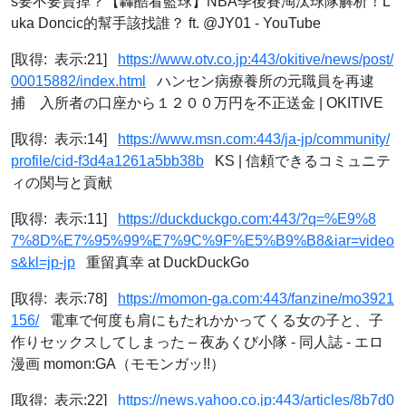
s要不要賣掉？【轟酷看籃球】NBA季後賽淘汰球隊解析！L
uka Doncic的幫手該找誰？ ft. ‪@JY01‬ - YouTube
[取得: 表示:21]
https://www.otv.co.jp:443/okitive/news/post/
00015882/index.html
ハンセン病療養所の元職員を再逮
捕 入所者の口座から１２００万円を不正送金 | OKITIVE
[取得: 表示:14]
https://www.msn.com:443/ja-jp/community/
profile/cid-f3d4a1261a5bb38b
KS | 信頼できるコミュニテ
ィの関与と貢献
[取得: 表示:11]
https://duckduckgo.com:443/?q=%E9%8
7%8D%E7%95%99%E7%9C%9F%E5%B9%B8&iar=video
s&kl=jp-jp
重留真幸 at DuckDuckGo
[取得: 表示:78]
https://momon-ga.com:443/fanzine/mo3921
156/
電車で何度も肩にもたれかかってくる女の子と、子
作りセックスしてしまった – 夜あくび小隊 - 同人誌 - エロ
漫画 momon:GA（モモンガッ!!）
[取得: 表示:22]
https://news.yahoo.co.jp:443/articles/8b7d0