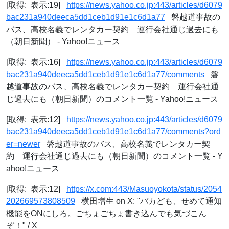
[取得: 表示:19]
https://news.yahoo.co.jp:443/articles/d6079
bac231a940deeca5dd1ceb1d91e1c6d1a77
磐越道事故の
バス、高校名義でレンタカー契約 運行会社通じ過去にも
（朝日新聞） - Yahoo!ニュース
[取得: 表示:16]
https://news.yahoo.co.jp:443/articles/d6079
bac231a940deeca5dd1ceb1d91e1c6d1a77/comments
磐
越道事故のバス、高校名義でレンタカー契約 運行会社通
じ過去にも（朝日新聞）のコメント一覧 - Yahoo!ニュース
[取得: 表示:12]
https://news.yahoo.co.jp:443/articles/d6079
bac231a940deeca5dd1ceb1d91e1c6d1a77/comments?ord
er=newer
磐越道事故のバス、高校名義でレンタカー契
約 運行会社通じ過去にも（朝日新聞）のコメント一覧 - Y
ahoo!ニュース
[取得: 表示:12]
https://x.com:443/Masuoyokota/status/2054
202669573808509
横田増生 on X: "バカども、せめて通知
機能をONにしろ。ごちょごちょ書き込んでも気づこん
ぞ！" / X