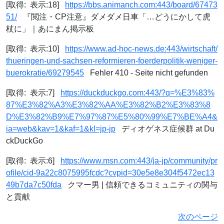
[取得: 表示:18]
https://bbs.animanch.com:443/board/67473
51/
『閲注・CP注意』ダメダメ日車「…どうにかして虎
杖に」｜あにまん掲示板
[取得: 表示:10]
https://www.ad-hoc-news.de:443/wirtschaft/
thueringen-und-sachsen-reformieren-foerderpolitik-weniger-
buerokratie/69279545
Fehler 410 - Seite nicht gefunden
[取得: 表示:7]
https://duckduckgo.com:443/?q=%E3%83%
87%E3%82%A3%E3%82%AA%E3%82%B2%E3%83%8
D%E3%82%B9%E7%97%87%E5%80%99%E7%BE%A4&
ia=web&kav=1&kaf=1&kl=jp-jp
ディオゲネス症候群 at Du
ckDuckGo
[取得: 表示:6]
https://www.msn.com:443/ja-jp/community/pr
ofile/cid-9a22c8075995fcdc?cvpid=30e5e8e304f5472ec13
49b7da7c50fda
クマー男 | 信頼できるコミュニティの関与
と貢献
次のページ