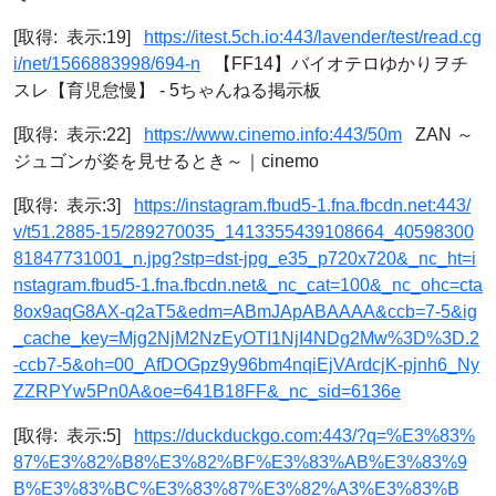
[取得: 表示:19]
https://itest.5ch.io:443/lavender/test/read.cg
i/net/1566883998/694-n
【FF14】バイオテロゆかりヲチ
スレ【育児怠慢】 - 5ちゃんねる掲示板
[取得: 表示:22]
https://www.cinemo.info:443/50m
ZAN ～
ジュゴンが姿を見せるとき～｜cinemo
[取得: 表示:3]
https://instagram.fbud5-1.fna.fbcdn.net:443/
v/t51.2885-15/289270035_1413355439108664_40598300
81847731001_n.jpg?stp=dst-jpg_e35_p720x720&_nc_ht=i
nstagram.fbud5-1.fna.fbcdn.net&_nc_cat=100&_nc_ohc=cta
8ox9aqG8AX-q2aT5&edm=ABmJApABAAAA&ccb=7-5&ig
_cache_key=Mjg2NjM2NzEyOTI1NjI4NDg2Mw%3D%3D.2
-ccb7-5&oh=00_AfDOGpz9y96bm4nqiEjVArdcjK-pjnh6_Ny
ZZRPYw5Pn0A&oe=641B18FF&_nc_sid=6136e
[取得: 表示:5]
https://duckduckgo.com:443/?q=%E3%83%
87%E3%82%B8%E3%82%BF%E3%83%AB%E3%83%9
B%E3%83%BC%E3%83%87%E3%82%A3%E3%83%B