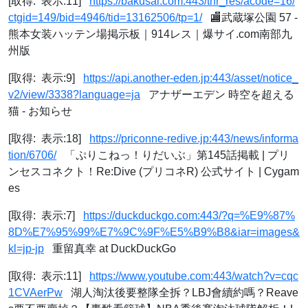
[取得: 表示:11]
https://bakusai.com:443/thr_res/acode=16/
ctgid=149/bid=4946/tid=13162506/tp=1/
🏬武蔵塚公園 57 -
熊本女装ハッテン場掲示板｜914レス｜爆サイ.com南部九
州版
[取得: 表示:9]
https://api.another-eden.jp:443/asset/notice_
v2/view/3338?language=ja
アナザーエデン 時空を超える
猫 - お知らせ
[取得: 表示:18]
https://priconne-redive.jp:443/news/informa
tion/6706/
「ぷりこねっ！りだいぶ」第145話掲載 | プリ
ンセスコネクト！Re:Dive (プリコネR) 公式サイト | Cygam
es
[取得: 表示:7]
https://duckduckgo.com:443/?q=%E9%87%
8D%E7%95%99%E7%9C%9F%E5%B9%B8&iar=images&
kl=jp-jp
重留真幸 at DuckDuckGo
[取得: 表示:11]
https://www.youtube.com:443/watch?v=cqc
1CVAerPw
湖人淘汰後要整隊全拆？LBJ會續約嗎？Reave