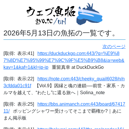
2026年5月13日の魚拓の一覧です。
次のページ
[取得: 表示:41]
https://duckduckgo.com:443/?q=%E9%8
7%8D%E7%95%99%E7%9C%9F%E5%B9%B8&ia=web&
kav=1&kaf=1&kl=jp-jp
重留真幸 at DuckDuckGo
[取得: 表示:22]
https://note.com:443/cheeky_quail6028/n/n
3cfdda01c91f
【Vol.9】因縁と魂の連鎖──前世・家系・カ
ルマを越えて、“わたし”に還る旅へ｜Solina_note
[取得: 表示:25]
https://bbs.animanch.com:443/board/67417
11/
ポッピングシャワー受けってそこまで覇権か?｜あに
まん掲示板