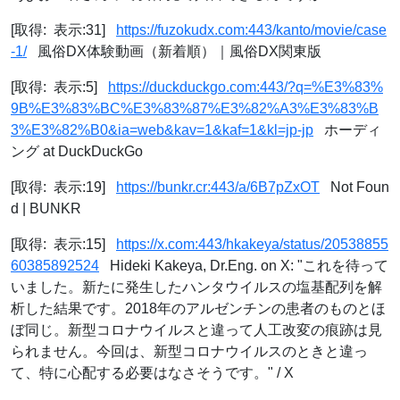
[取得: 表示:31]
https://fuzokudx.com:443/kanto/movie/case
-1/
風俗DX体験動画（新着順）｜風俗DX関東版
[取得: 表示:5]
https://duckduckgo.com:443/?q=%E3%83%
9B%E3%83%BC%E3%83%87%E3%82%A3%E3%83%B
3%E3%82%B0&ia=web&kav=1&kaf=1&kl=jp-jp
ホーディ
ング at DuckDuckGo
[取得: 表示:19]
https://bunkr.cr:443/a/6B7pZxOT
Not Foun
d | BUNKR
[取得: 表示:15]
https://x.com:443/hkakeya/status/20538855
60385892524
Hideki Kakeya, Dr.Eng. on X: "これを待って
いました。新たに発生したハンタウイルスの塩基配列を解
析した結果です。2018年のアルゼンチンの患者のものとほ
ぼ同じ。新型コロナウイルスと違って人工改変の痕跡は見
られません。今回は、新型コロナウイルスのときと違っ
て、特に心配する必要はなさそうです。" / X