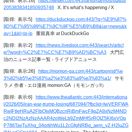
[取得: 表示:16]
https://twitter.com:443/fanjumarinos/status/
2053838341850935748
X. It’s what’s happening / X
[取得: 表示:5]
https://duckduckgo.com:443/?q=%E9%87%
8D%E7%95%99%E7%9C%9F%E5%B9%B8&iar=news&k
av=1&kl=jp-jp
重留真幸 at DuckDuckGo
[取得: 表示:2]
https://news.livedoor.com:443/search/articl
e/?word=%C2%E7%CC%E7%B9%AD%BC%A3
大門広
治のニュース記事一覧 - ライブドアニュース
[取得: 表示:26]
https://momon-ga.com:443/cartoonist/%e
3%82%b5%e3%83%a2%e3%83%a9%e3%83%a1/
サモ
ラメ 作者 - エロ漫画 momon:GA（モモンガッ!!）
[取得: 表示:6]
https://www.theatlantic.com:443/internationa
l/2026/05/iran-war-trump-losing/687094/?fbclid=IwVERFWA
RwIFtleHRuA2FlbQIxMQBzcnRjBmFwcF9pZA8xNzM4ND
c2NDI2NzAzNzAAAR4zoWeLb9ZmMHfSrRQIZ5Kl6oVOq
P786TavTuXhq_04ortihWu1L2cGfgNRBg_aem_yZ-H2luZG