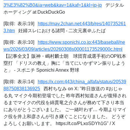
3%E3%82%B0&ia=web&kav=1&kaf=1&kl=jp-jp
デジタル
ホーディング at DuckDuckGo
[取得: 表示:19]
https://may.2chan.net:443/b/res/140735261
3.htm
妊婦スレにおける諸問 - 二次元裏＠ふたば
[取得: 表示:10]
https://www.sponichi.co.jp:443/baseball/ne
ws/2026/03/09/articles/20260308s00001173529000c.html
【記事全文】阪神・嶋村麟士朗 球団育成選手初のOP戦本
塁打 「ドリスの教え」胸に「当てにいかずマン振りしよう
と」 - スポニチ Sponichi Annex 野球
[取得: 表示:14]
https://x.com:443/china_alfafa/status/20539
88750838136925
西村ちなみ on X: "昨日放送の #おじゃ
る丸 マイク今期初登場でした 昨年西村知道さんが復帰され
るまでマイクの代役を綿貫竜之介さんが務めて下さり本当
にありがとうございました。 ご一緒叶わず… 今期よりマイ
ク役を井上和彦さんが引き継ぐことになりました。 どうぞ
よろしくお願いします。 https://t.co/PLxoSDYh1G" / X