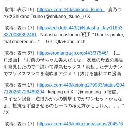
[取得: 表示:19]
https://x.com:443/shikano_tsuno_
鹿乃つ
の🍨Shikano Tsuno (@shikano_tsuno_) / X
[取得: 表示:17]
https://tech.lgbt:443/@Natasha_Jay/11653
8370088392461
Natasha :mastodon:🇪🇺: "Thanks printer,
that cheered m…" - LGBTQIA+ and Tech
[取得: 表示:67]
https://eromanga-jp.org:443/37546/
【エ
ロ漫画】「お前の母ちゃん美人だよな」 友達の母親の裏垢
を発見したので口説いて浮気セックス！勃起したデカチン
でマゾメスマンコを潮吹きアクメ！ | 抜ける無料エロ漫画
[取得: 表示:17]
https://x.com:443/keiping279983/status/204
7120260726489294
keiping on X: "@mounting_p 窃盗、
スイセン誤食、逆恨みからの襲撃までがワンセットかもな
ぁ。抵抗せず盗ませるのも一つの考え方かもしれん。。。"
/ X
[取得: 表示:17]
https://x.com:443/kirikuzudo/status/204576