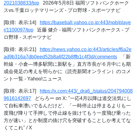
2021038833/top
2026年5月8日 福岡ソフトバンクホーク
スvs.千葉ロッテマリーンズ - プロ野球 - スポーツナビ
[取得: 表示:14]
https://baseball.yahoo.co.jp:443/npb/playe
r/1100097/top
近藤 健介 - 福岡ソフトバンクホークス - プ
ロ野球 - スポーツナビ
[取得: 表示:21]
https://news.yahoo.co.jp:443/articles/f6a2e
ad9b316a7db0eed52b8a6f22b8ffb1c4f3d/comments
「新
幹線・小倉―博多駅間に新駅を」直方市長が６月中にも期
成会発足の考えを明らかに（読売新聞オンライン）のコメ
ント一覧 - Yahoo!ニュース
[取得: 表示:17]
https://x.com:443/_dra6_/status/204794008
9616142697
どらろー on X: "一応4月以降は道交法気にし
て自転車漕いでるんだけど、「一時停止は停まるよりも一
度飛び降りて手押しで停止線を抜けてもう一度飛び乗った
方が速い」とか制度の抜け穴を突破することしか考えてな
くてこれ" / X