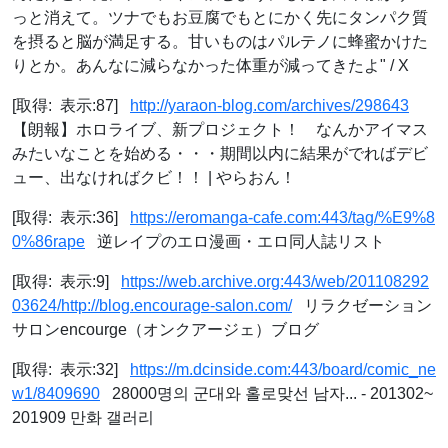
っと消えて。ツナでもお豆腐でもとにかく先にタンパク質
を摂ると脳が満足する。甘いものはパルテノに蜂蜜かけた
りとか。あんなに減らなかった体重が減ってきたよ" / X
[取得: 表示:87]
http://yaraon-blog.com/archives/298643
【朗報】ホロライブ、新プロジェクト！ なんかアイマス
みたいなことを始める・・・期間以内に結果がでればデビ
ュー、出なければクビ！！ | やらおん！
[取得: 表示:36]
https://eromanga-cafe.com:443/tag/%E9%8
0%86rape
逆レイプのエロ漫画・エロ同人誌リスト
[取得: 表示:9]
https://web.archive.org:443/web/201108292
03624/http://blog.encourage-salon.com/
リラクゼーション
サロンencourge（オンクアージェ）ブログ
[取得: 表示:32]
https://m.dcinside.com:443/board/comic_ne
w1/8409690
28000명의 군대와 홀로맞선 남자... - 201302~
201909 만화 갤러리