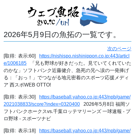
2026年5月9日の魚拓の一覧です。
次のページ
[取得: 表示:60]
https://nishispo.nishinippon.co.jp:443/articl
e/1006185
「兄も野球が好きだった。見ていてくれていた
のかな」ソフトバンク近藤健介、急死の兄へ涙の一発捧げ
る：「おっ！」でつながる地元密着のスポーツ応援メディ
ア 西スポWEB OTTO!
[取得: 表示:30]
https://baseball.yahoo.co.jp:443/npb/game/
2021038833/score?index=0320400
2026年5月8日 福岡ソ
フトバンクホークスvs.千葉ロッテマリーンズ 一球速報 - プ
ロ野球 - スポーツナビ
[取得: 表示:18]
https://baseball.yahoo.co.jp:443/npb/game/