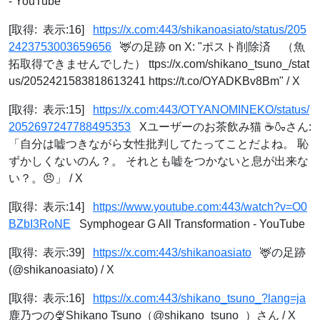
- YouTube
[取得: 表示:16]
https://x.com:443/shikanoasiato/status/205
2423753003659656
🦌の足跡 on X: "ポスト削除済 （魚
拓取得できませんでした） ttps://x.com/shikano_tsuno_/stat
us/2052421583818613241 https://t.co/OYADKBv8Bm" / X
[取得: 表示:15]
https://x.com:443/OTYANOMINEKO/status/
2052697247788495353
Xユーザーのお茶飲み猫 ☕️🍶さん:
「自分は嘘つきながら女性批判してたってことだよね。 恥
ずかしくないのん？。 それとも嘘をつかないと息が出来な
い？。😠」 / X
[取得: 表示:14]
https://www.youtube.com:443/watch?v=O0
BZbI3RoNE
Symphogear G All Transformation - YouTube
[取得: 表示:39]
https://x.com:443/shikanoasiato
🦌の足跡
(@shikanoasiato) / X
[取得: 表示:16]
https://x.com:443/shikano_tsuno_?lang=ja
鹿乃つの🍨Shikano Tsuno（@shikano_tsuno_）さん / X