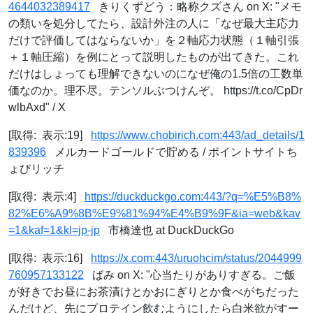
4644032389417
きりくずどう：略称クズさん on X: "メモ
の類いを処分してたら、設計外注の人に「なぜ最大主応力
だけで評価してはならないか」を２軸応力状態（１軸引張
＋１軸圧縮）を例にとって説明したものが出てきた。これ
だけはしょっても理解できないのになぜ俺の1.5倍の工数単
価なのか。理不尽。テンソルぶつけんぞ。 https://t.co/CpDr
wlbAxd" / X
[取得: 表示:19]
https://www.chobirich.com:443/ad_details/1
839396
メルカードゴールドで貯める / ポイントサイトち
ょびリッチ
[取得: 表示:4]
https://duckduckgo.com:443/?q=%E5%B8%
82%E6%A9%8B%E9%81%94%E4%B9%9F&ia=web&kav
=1&kaf=1&kl=jp-jp
市橋達也 at DuckDuckGo
[取得: 表示:16]
https://x.com:443/uruohcim/status/2044999
760957133122
ばみ on X: "心当たりがありすぎる。ご飯
が好きでお昼にお茶漬けとかおにぎりとか食べがちだった
んだけど、先にプロテイン飲むようにしたら白米欲がすー