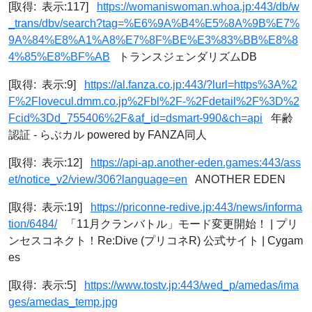
[取得: 表示:117]
https://womaniswoman.whoa.jp:443/db/w
_trans/dbv/search?tag=%E6%9A%B4%E5%8A%9B%E7%
9A%84%E8%A1%A8%E7%8F%BE%E3%83%BB%E8%8
4%85%E8%BF%AB
トランスジェンダリズムDB
[取得: 表示:9]
https://al.fanza.co.jp:443/?lurl=https%3A%2
F%2Flovecul.dmm.co.jp%2Fbl%2F-%2Fdetail%2F%3D%2
Fcid%3Dd_755406%2F&af_id=dsmart-990&ch=api
年齢
認証 - らぶカル powered by FANZA同人
[取得: 表示:12]
https://api-ap.another-eden.games:443/ass
et/notice_v2/view/306?language=en
ANOTHER EDEN
[取得: 表示:19]
https://priconne-redive.jp:443/news/informa
tion/6484/
「11月クランバトル」モード変更開始！ | プリ
ンセスコネクト！Re:Dive (プリコネR) 公式サイト | Cygam
es
[取得: 表示:5]
https://www.tostv.jp:443/wed_p/amedas/ima
ges/amedas_temp.jpg