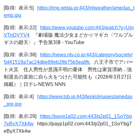
[取得: 表示:5]
https://img.retsta.jp:443/jrt/weather/amedas_t
emp.jpg
[取得: 表示:22]
https://www.youtube.com:443/watch?v=Um
VTrrDVYV4
『劇場版 魔法少女まどか☆マギカ〈ワルプル
ギスの廻天〉』予告第3弾 - YouTube
[取得: 表示:38]
https://news.ntv.co.jp:443/category/society/
5d41519a7ac24dbe89eb28b75b5ea9fc
八王子市でアパー
ト火災 住人男性が意識不明の重体 男性は家賃滞納…強
制退去の直前に自ら火をつけた可能性も（2026年3月27日
掲載）｜日テレNEWS NNN
[取得: 表示:4]
https://www.tsb.jp:443/tenki/images/amedas
_pre.jpg
[取得: 表示:29]
https://payp1p02.com:443/p2p01_1SoYbg
7eByX7Xk4w
https://payp1p02.com:443/p2p01_1SoYbg7
eByX7Xk4w