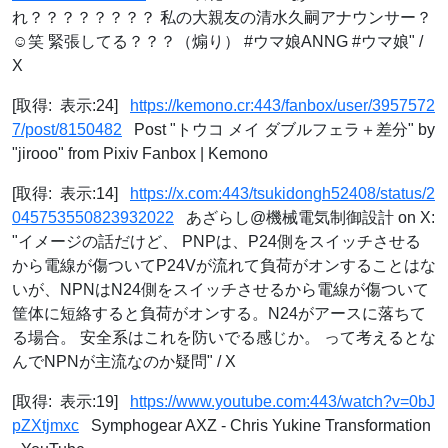
れ？？？？？？？？ 私の大親友の清水久嗣アナウンサー？
☺️笑 緊張してる？？？（煽り） #ウマ娘ANNG #ウマ娘" /
X
[取得: 表示:24]
https://kemono.cr:443/fanbox/user/3957572
7/post/8150482
Post "トウコ メイ ダブルフェラ＋差分" by
"jirooo" from Pixiv Fanbox | Kemono
[取得: 表示:14]
https://x.com:443/tsukidongh52408/status/2
045753550823932022
あざらし@機械電気制御設計 on X:
"イメージの話だけど、 PNPは、P24側をスイッチさせる
から電線が傷ついてP24Vが流れて負荷がオンすることはな
いが、NPNはN24側をスイッチさせるから電線が傷ついて
筐体に短絡すると負荷がオンする。N24がアースに落ちて
る場合。 安全系はこれを防いでる感じか。 って考えるとな
んでNPNが主流なのか疑問" / X
[取得: 表示:19]
https://www.youtube.com:443/watch?v=0bJ
pZXtjmxc
Symphogear AXZ - Chris Yukine Transformation