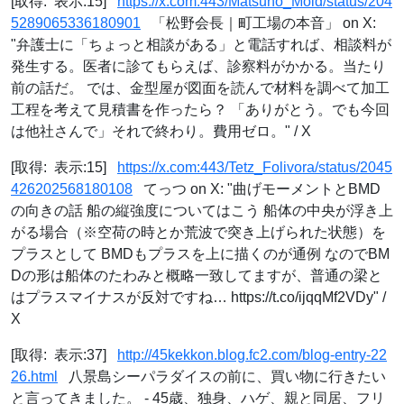
[取得: 表示:15]
https://x.com:443/Matsuno_Mold/status/204
5289065336180901
「松野会長｜町工場の本音」 on X:
"弁護士に「ちょっと相談がある」と電話すれば、相談料が
発生する。医者に診てもらえば、診察料がかかる。当たり
前の話だ。 では、金型屋が図面を読んで材料を調べて加工
工程を考えて見積書を作ったら？ 「ありがとう。でも今回
は他社さんで」それで終わり。費用ゼロ。" / X
[取得: 表示:15]
https://x.com:443/Tetz_Folivora/status/2045
426202568180108
てっつ on X: "曲げモーメントとBMD
の向きの話 船の縦強度についてはこう 船体の中央が浮き上
がる場合（※空荷の時とか荒波で突き上げられた状態）を
プラスとして BMDもプラスを上に描くのが通例 なのでBM
Dの形は船体のたわみと概略一致してますが、普通の梁と
はプラスマイナスが反対ですね… https://t.co/ijqqMf2VDy" /
X
[取得: 表示:37]
http://45kekkon.blog.fc2.com/blog-entry-22
26.html
八景島シーパラダイスの前に、買い物に行きたい
と言ってきました。 - 45歳、独身、ハゲ、親と同居、フリ