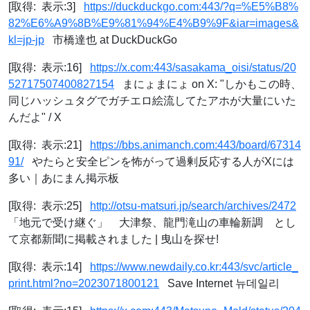
[取得: 表示:3]
https://duckduckgo.com:443/?q=%E5%B8%
82%E6%A9%8B%E9%81%94%E4%B9%9F&iar=images&
kl=jp-jp
市橋達也 at DuckDuckGo
[取得: 表示:16]
https://x.com:443/sasakama_oisi/status/20
52717507400827154
まにょまにょ on X: "しかもこの時、
同じハッシュタグでガチエロ絵流してたアホが大量にいた
んだよ" / X
[取得: 表示:21]
https://bbs.animanch.com:443/board/67314
91/
やたらと安全ピンを怖がって過剰反応する人がXには
多い｜あにまん掲示板
[取得: 表示:25]
http://otsu-matsuri.jp/search/archives/2472
「地元で受け継ぐ」 大津祭、龍門滝山の車輪新調 とし
て京都新聞に掲載されました | 曳山を探せ!
[取得: 表示:14]
https://www.newdaily.co.kr:443/svc/article_
print.html?no=2023071800121
Save Internet 뉴데일리