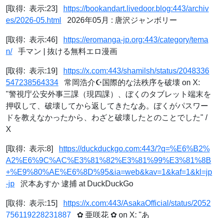
[取得: 表示:23]
https://bookandart.livedoor.blog:443/archiv
es/2026-05.html
2026年05月 : 唐沢ジャンボリー
[取得: 表示:46]
https://eromanga-jp.org:443/category/tema
n/
手マン | 抜ける無料エロ漫画
[取得: 表示:19]
https://x.com:443/shamilsh/status/2048336
547238564334
常岡浩介☪国際的な法秩序を破壊 on X:
"警視庁公安外事三課（現四課）、ぼくのタブレット端末を
押収して、破壊してから返してきたなあ。ぼくがパスワー
ドを教えなかったから、わざと破壊したとのことでした" /
X
[取得: 表示:8]
https://duckduckgo.com:443/?q=%E6%B2%
A2%E6%9C%AC%E3%81%82%E3%81%99%E3%81%8B
+%E9%80%AE%E6%8D%95&ia=web&kav=1&kaf=1&kl=jp
-jp
沢本あすか 逮捕 at DuckDuckGo
[取得: 表示:15]
https://x.com:443/AsakaOfficial/status/2052
756119228231887
✿ 亜咲花 ✿ on X: "あ