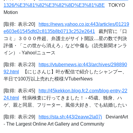
1326/%E3%81%82%E3%82%8D%E3%81%BE
TOKYO
Motion
[取得: 表示:20]
https://news.yahoo.co.jp:443/articles/01219
e603e61545dfd2c8135b8b0713c252e2641
裁判官に「口
コミ」３０００件超、弁護士がサイト開設…星の数で判決
評価・「この世から消えろ」など中傷も（読売新聞オンラ
イン） - Yahoo!ニュース
[取得: 表示:23]
https://vtubernews.jp:443/archives/298890
92.html
【にじさんじ】叶が配信で紹介したシャンプー、
半日で100万以上売れた模様:VTuberNews
[取得: 表示:45]
http://45kekkon.blog.fc2.com/blog-entry-22
24.html
性病検査に行ってきました！ - 45歳、独身、ハ
ゲ、親と同居、フリーター、風俗大好き、でも結婚したい
[取得: 表示:29]
https://sta.sh:443/2eavw2la07j
DeviantArt
- The Largest Online Art Gallery and Community