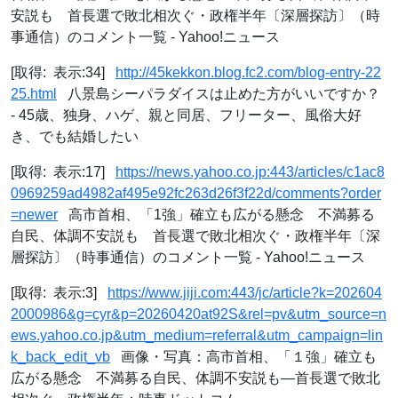
安説も 首長選で敗北相次ぐ・政権半年〔深層探訪〕（時
事通信）のコメント一覧 - Yahoo!ニュース
[取得: 表示:34]
http://45kekkon.blog.fc2.com/blog-entry-22
25.html
八景島シーパラダイスは止めた方がいいですか？
- 45歳、独身、ハゲ、親と同居、フリーター、風俗大好
き、でも結婚したい
[取得: 表示:17]
https://news.yahoo.co.jp:443/articles/c1ac8
0969259ad4982af495e92fc263d26f3f22d/comments?order
=newer
高市首相、「1強」確立も広がる懸念 不満募る
自民、体調不安説も 首長選で敗北相次ぐ・政権半年〔深
層探訪〕（時事通信）のコメント一覧 - Yahoo!ニュース
[取得: 表示:3]
https://www.jiji.com:443/jc/article?k=202604
2000986&g=cyr&p=20260420at92S&rel=pv&utm_source=n
ews.yahoo.co.jp&utm_medium=referral&utm_campaign=lin
k_back_edit_vb
画像・写真：高市首相、「１強」確立も
広がる懸念 不満募る自民、体調不安説も―首長選で敗北