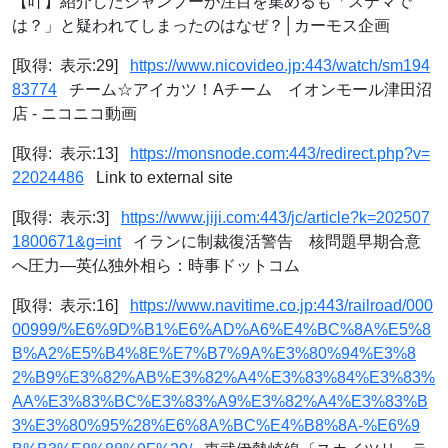
【叶】紹介したシャンプーが注目を集めるも「ステマで
は？」と疑われてしまったのはなぜ？│カーモス企画
[取得: 表示:29]
https://www.nicovideo.jp:443/watch/sm194
83774
チーム☆アイカツ！Aチーム イオンモール津田沼
店 - ニコニコ動画
[取得: 表示:13]
https://monsnode.com:443/redirect.php?v=
22024486
Link to external site
[取得: 表示:3]
https://www.jiji.com:443/jc/article?k=202507
1800671&g=int
イランに制裁復活警告 核問題早期合意
へ圧力―英仏独外相ら：時事ドットコム
[取得: 表示:16]
https://www.navitime.co.jp:443/railroad/000
00999/%E6%9D%B1%E6%AD%A6%E4%BC%8A%E5%8
B%A2%E5%B4%8E%E7%B7%9A%E3%80%94%E3%8
2%B9%E3%82%AB%E3%82%A4%E3%83%84%E3%83%
AA%E3%83%BC%E3%83%A9%E3%82%A4%E3%83%B
3%E3%80%95%28%E6%8A%BC%E4%B8%8A-%E6%9