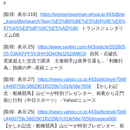
s
[取得: 表示:116]
https://womaniswoman.whoa.jp:443/db/w
_trans/dbv/search?tag=%E5%B0%BE%E5%B4%8E%E6%
97%A5%E8%8F%9C%E5%AD%90
トランスジェンダリ
ズムDB
[取得: 表示:25]
https://www.sankei.com:443/article/202605
05-53KKFPF5VJHH3O4QMJZ62IMIKQ/
自民・石破氏
党派超えた交流で講演 主催相手は政界引退も...「利敵行
為」指摘の声 - 産経ニュース
[取得: 表示:27]
https://news.yahoo.co.jp:443/articles/e70d6
c4460759c3862901f0229b7c01fe58e7656
【かしわ記
念・船橋競馬】山ピーが特別プレゼンター、前夜から正門
前に行列（中日スポーツ） - Yahoo!ニュース
[取得: 表示:25]
https://news.yahoo.co.jp:443/articles/e70d6
c4460759c3862901f0229b7c01fe58e7656/images/000
【かしわ記念・船橋競馬】山ピーが特別プレゼンター、前