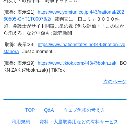
相次ぐ・政権半年：時事ドットコム
[取得: 表示:21]
https://www.yomiuri.co.jp:443/national/202
60505-GYT1T00078/2/
裁判官に「口コミ」３０００件
超、弁護士がサイト開設…星の数で判決評価・「この世か
ら消えろ」など中傷も : 読売新聞
[取得: 表示:28]
https://www.nationstates.net:443/nation=vo
stanera
Just a moment...
[取得: 表示:19]
https://www.tiktok.com:443/@bokn.zak
BO
KN ZAK (@bokn.zak) | TikTok
次のページ
TOP
Q&A
ウェブ魚拓の考え方
利用規約
資料・大量取得用などの有料サービス