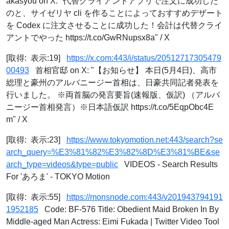
akasyou on X: "代替クライアントアプリで注文に成功した
のと、サイゼリヤ cli を作ることによっておすすめデザート
を Codex に注文させることに成功した！会計は代替クライ
アントでやった https://t.co/GwRNupsx8a" / X
[取得: 表示:19]
https://x.com:443/i/status/20512717305479
00493
首相官邸 on X: "【お知らせ】 本日(5月4日)、高市
総理と豪州のアルバニージー首相は、日豪共同記者発表を
行いました。 ※両首脳の発言要旨(速報版、仮訳) （アルバ
ニージー首相発言）※日本語仮訳 https://t.co/5EqpObc4E
m" / X
[取得: 表示:23]
https://www.tokyomotion.net:443/search?se
arch_query=%E3%81%82%E3%82%8D%E3%81%BE&se
arch_type=videos&type=public
VIDEOS - Search Results
For 'あろま' - TOKYO Motion
[取得: 表示:55]
https://monsnode.com:443/v201943794191
1952185
Code: BF-576 Title: Obedient Maid Broken In By
Middle-aged Man Actress: Eimi Fukada | Twitter Video Tool