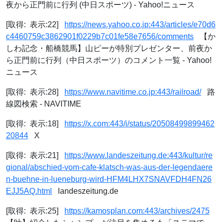
夜から正門前に行列 (中日スポーツ) - Yahoo!ニュース
[取得: 表示:22]
https://news.yahoo.co.jp:443/articles/e70d6
c4460759c3862901f0229b7c01fe58e7656/comments
【か
しわ記念・船橋競馬】山ピーが特別プレゼンター、前夜か
ら正門前に行列（中日スポーツ）のコメント一覧 - Yahoo!
ニュース
[取得: 表示:28]
https://www.navitime.co.jp:443/railroad/
路
線図検索 - NAVITIME
[取得: 表示:18]
https://x.com:443/i/status/20508499899462
20844
X
[取得: 表示:21]
https://www.landeszeitung.de:443/kultur/re
gional/abschied-vom-cafe-klatsch-was-aus-der-legendaere
n-buehne-in-lueneburg-wird-HFM4LHX7SNAVFDH4FN26
EJJ5AQ.html
landeszeitung.de
[取得: 表示:25]
https://kamosplan.com:443/archives/2475