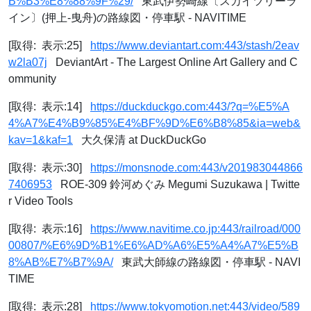
B%B3%E8%88%9F%29/
東武伊勢崎線〔スカイツリーラ
イン〕(押上-曳舟)の路線図・停車駅 - NAVITIME
[取得: 表示:25]
https://www.deviantart.com:443/stash/2eav
w2la07j
DeviantArt - The Largest Online Art Gallery and C
ommunity
[取得: 表示:14]
https://duckduckgo.com:443/?q=%E5%A
4%A7%E4%B9%85%E4%BF%9D%E6%B8%85&ia=web&
kav=1&kaf=1
大久保清 at DuckDuckGo
[取得: 表示:30]
https://monsnode.com:443/v201983044866
7406953
ROE-309 鈴河めぐみ Megumi Suzukawa | Twitte
r Video Tools
[取得: 表示:16]
https://www.navitime.co.jp:443/railroad/000
00807/%E6%9D%B1%E6%AD%A6%E5%A4%A7%E5%B
8%AB%E7%B7%9A/
東武大師線の路線図・停車駅 - NAVI
TIME
[取得: 表示:28]
https://www.tokyomotion.net:443/video/589