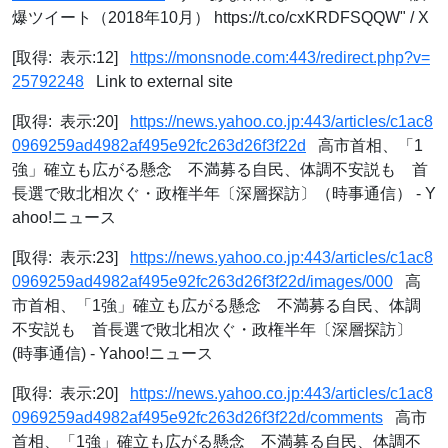
爆ツイート（2018年10月） https://t.co/cxKRDFSQQW" / X
[取得: 表示:12]
https://monsnode.com:443/redirect.php?v=
25792248
Link to external site
[取得: 表示:20]
https://news.yahoo.co.jp:443/articles/c1ac8
0969259ad4982af495e92fc263d26f3f22d
高市首相、「1
強」確立も広がる懸念 不満募る自民、体調不安説も 首
長選で敗北相次ぐ・政権半年〔深層探訪〕（時事通信） - Y
ahoo!ニュース
[取得: 表示:23]
https://news.yahoo.co.jp:443/articles/c1ac8
0969259ad4982af495e92fc263d26f3f22d/images/000
高
市首相、「1強」確立も広がる懸念 不満募る自民、体調
不安説も 首長選で敗北相次ぐ・政権半年〔深層探訪〕
(時事通信) - Yahoo!ニュース
[取得: 表示:20]
https://news.yahoo.co.jp:443/articles/c1ac8
0969259ad4982af495e92fc263d26f3f22d/comments
高市
首相、「1強」確立も広がる懸念 不満募る自民、体調不