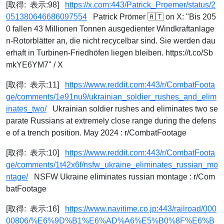
[取得: 表示:98]
https://x.com:443/Patrick_Proemer/status/2
051380646686097554
Patrick Prömer 🇦🇹 on X: "Bis 205
0 fallen 43 Millionen Tonnen ausgedienter Windkraftanlage
n-Rotorblätter an, die nicht recycelbar sind. Sie werden dau
erhaft in Turbinen-Friedhöfen liegen bleiben. https://t.co/Sb
mkYE6YM7" / X
[取得: 表示:11]
https://www.reddit.com:443/r/CombatFoota
ge/comments/1e91nu9/ukrainian_soldier_rushes_and_elim
inates_two/
Ukrainian soldier rushes and eliminates two se
parate Russians at extremely close range during the defens
e of a trench position. May 2024 : r/CombatFootage
[取得: 表示:10]
https://www.reddit.com:443/r/CombatFoota
ge/comments/1t42x6f/nsfw_ukraine_eliminates_russian_mo
ntage/
NSFW Ukraine eliminates russian montage : r/Com
batFootage
[取得: 表示:16]
https://www.navitime.co.jp:443/railroad/000
00806/%E6%9D%B1%E6%AD%A6%E5%B0%8F%E6%B