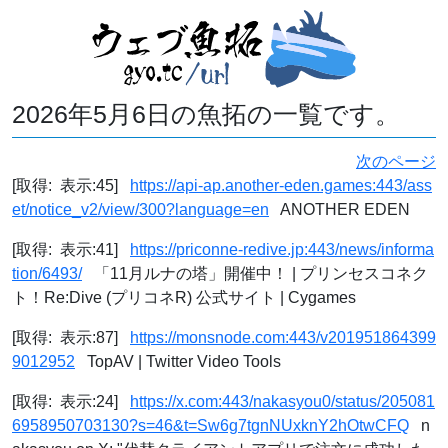
2026年5月6日の魚拓の一覧です。
次のページ
[取得: 表示:45]
https://api-ap.another-eden.games:443/ass
et/notice_v2/view/300?language=en
ANOTHER EDEN
[取得: 表示:41]
https://priconne-redive.jp:443/news/informa
tion/6493/
「11月ルナの塔」開催中！ | プリンセスコネク
ト！Re:Dive (プリコネR) 公式サイト | Cygames
[取得: 表示:87]
https://monsnode.com:443/v201951864399
9012952
TopAV | Twitter Video Tools
[取得: 表示:24]
https://x.com:443/nakasyou0/status/205081
6958950703130?s=46&t=Sw6g7tgnNUxknY2hOtwCFQ
n