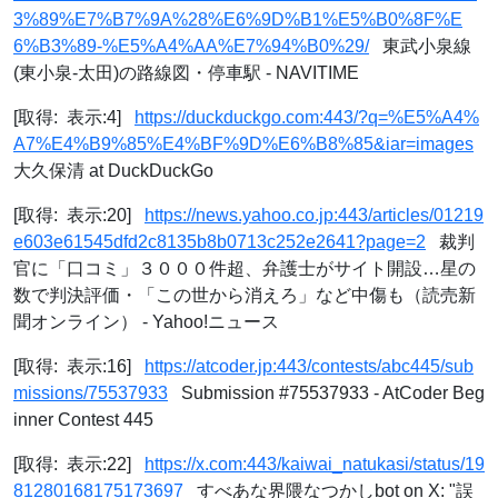
3%89%E7%B7%9A%28%E6%9D%B1%E5%B0%8F%E
6%B3%89-%E5%A4%AA%E7%94%B0%29/
東武小泉線
(東小泉-太田)の路線図・停車駅 - NAVITIME
[取得: 表示:4]
https://duckduckgo.com:443/?q=%E5%A4%
A7%E4%B9%85%E4%BF%9D%E6%B8%85&iar=images
大久保清 at DuckDuckGo
[取得: 表示:20]
https://news.yahoo.co.jp:443/articles/01219
e603e61545dfd2c8135b8b0713c252e2641?page=2
裁判
官に「口コミ」３０００件超、弁護士がサイト開設…星の
数で判決評価・「この世から消えろ」など中傷も（読売新
聞オンライン） - Yahoo!ニュース
[取得: 表示:16]
https://atcoder.jp:443/contests/abc445/sub
missions/75537933
Submission #75537933 - AtCoder Beg
inner Contest 445
[取得: 表示:22]
https://x.com:443/kaiwai_natukasi/status/19
81280168175173697
すべあな界隈なつかしbot on X: "誤