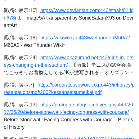
[取得: 表示:10]
https://www.deviantart.com:443/stash/01lfq
n678rkb
Image5A transparent by SonicSatamX93 on Devi
antArt
[取得: 表示:18]
https://wikiwiki.jp:443/warthunder/M60A2
M60A2 - War Thunder Wiki*
[取得: 表示:34]
https://www.okazurand.net:443/girls-in-jers
eys-changing-in-the-stadium/
【画像】テニスの試合会場
でこっそりお着換えしてるJKが激写される – オカズランド
[取得: 表示:7]
https://corporate.wowow.co.jp:443/ir/library/p
resentations/pdf/2002kessansetsumeikai.pdf
[取得: 表示:13]
https://prologue.blogs.archives.gov:443/20
17/06/20/before-stonewall-facing-congress-with-courage/
Before Stonewall: Facing Congress with Courage – Pieces
of History