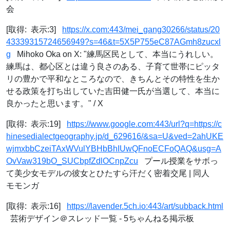
会
[取得: 表示:3]
https://x.com:443/mei_gang30266/status/20
43339315724656949?s=46&t=5X5P755eC87AGmh8zucxl
g
Mihoko Oka on X: "練馬区民として、本当にうれしい。
練馬は、都心区とは違う良さのある、子育て世帯にピッタ
リの豊かで平和なところなので、きちんとその特性を生か
せる政策を打ち出していた吉田健一氏が当選して、本当に
良かったと思います。" / X
[取得: 表示:19]
https://www.google.com:443/url?q=https://c
hinesedialectgeography.jp/d_629616/&sa=U&ved=2ahUKE
wjmxbbCzeiTAxWVulYBHbBhIUwQFnoECFoQAQ&usg=A
OvVaw319bO_SUCbpfZdlOCnpZcu
プール授業をサボっ
て美少女モデルの彼女とひたすら汗だく密着交尾 | 同人
モモンガ
[取得: 表示:16]
https://lavender.5ch.io:443/art/subback.html
芸術デザイン＠スレッド一覧 - 5ちゃんねる掲示板