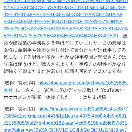
1%A3%E3%81%A6%E3%82%8B%E7%94%B7%E6%80%
A7%E3%81%8C%E5%A4%9A%E3%81%8B%E3%81%A
3%E3%81%9F%E3%81%8B%E3%81%AA%E4%BA%8
B%E5%8B%99%E5%93%A1%E3%81%A8%E7%9B%A
3%E7%9D%A3%E3%81%95%E3%82%93%E3%81%A7%
E3%81%AF%E7%AB%8B%E5%A0%B4%E3%81%AF
建
築や建設業の事務員を８年ほどしていました。この業界は
女性に面倒事や雑用を押し付けて自分たちだけ仕事してる
気になってる男性が多かったかな😓事務員と監督さんでは
立場は違うけど、職人さんよりも、事務方の男性がかなり
癖強くて😅まだまだお若いし転職も可能だと思います👍
[取得: 表示:74]
http://blog.esuteru.com/archives/10515885.
html
にじさんじ・家長むぎのデマを拡散したYouTuber・
ポケカメンが謝罪「偽物でした。」 : はちま起稿
[取得: 表示:11]
https://images-wixmp-ed30a86b8c4ca8877
73594c2.wixmp.com:443/f/1c1fca7a-4975-4b00-84e9-6691
c2135308/dluf27b-4bde9182-aaaf-4c66-819b-a28f6f97f831.
png?token=eyJ0eXAiOiJKV1QiLCJhbGciOiJIUzI1NiJ9.eyJ