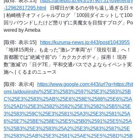
[取得: 表示:13]
https://ameblo.jp:443/19790731-lover/entry
-12962817295.html
日曜日が来るのが待ち遠し過ぎる日々
| 柏崎桃子オフィシャルブログ 「100回ダイエットして100
回リバウンドしたけど懲りずに美魔女を目指すブログ」Po
wered by Ameba
[取得: 表示:15]
https://kuruma-news.jp:443/post/1043955
「地球15周分」も走った"激レア車両"が「現役引退」へ！
首都圏では"絶滅寸前"の「カクカクボディ」採用！ 現存
数"激減"の「日デ7E」平和交通バスでさよならイベント実
施へ | くるまのニュース
[取得: 表示:4]
https://www.google.com:443/url?q=https://hit
omi.la/doujinshi/%25E3%2583%2597%25E3%2583%25B
C%25E3%2583%25AB%25E6%258E%2588%25E6%25A
5%25AD%25E3%2582%2592%25E3%2582%25B5%25E
3%2583%259C%25E3%2581%25A3%25E3%2581%25A
6%25E7%25BE%258E%25E5%25B0%2591%25E5%25A
5%25B3%25E3%2583%25A2%25E3%2583%2587%25E
3%2583%25AB%25E3%2581%25AE%25E5%25BD%25B