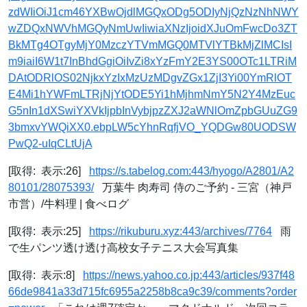
zdWIiOiJ1cm46YXBwOjdlMGQxODg5ODIyNjQzNzNhNWY
wZDQxNWVhMGQyNmUwIiwiaXNzIjoidXJuOmFwcDo3ZT
BkMTg4OTgyMjY0MzczYTVmMGQ0MTVlYTBkMjZlMCIsI
m9iaiI6W1t7InBhdGgiOiIvZi8xYzFmY2E3YS00OTc1LTRiM
DAtODRlOS02NjkxYzIxMzUzMDgvZGx1ZjI3Yi00YmRlOT
E4Mi1hYWFmLTRjNjYtODE5Yi1hMjhmNmY5N2Y4MzEuc
G5nIn1dXSwiYXVkIjpbInVybjpzZXJ2aWNlOmZpbGUuZG9
3bmxvYWQiXX0.ebpLW5cYhnRqfjVO_YQDGw80UODSW
PwQ2-uIqCLtUjA
[取得: 表示:26]
https://s.tabelog.com:443/hyogo/A2801/A2
80101/28075393/
万葉牛 肉寿司 侍のご予約 - 三宮（神戸
市営）/牛料理 | 食べログ
[取得: 表示:25]
https://rikuburu.xyz:443/archives/7764
雨
で生パンツ透け透け高校女子テニス大会写真集
[取得: 表示:8]
https://news.yahoo.co.jp:443/articles/937f48
66de9841a33d715fc6955a2258b8ca9c39/comments?order