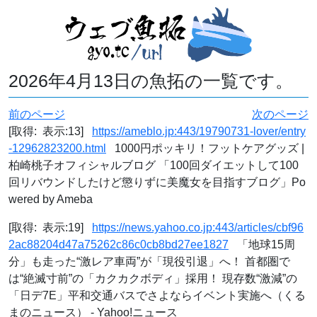
2026年4月13日の魚拓の一覧です。
前のページ
次のページ
[取得: 表示:13]
https://ameblo.jp:443/19790731-lover/entry
-12962823200.html
1000円ポッキリ！フットケアグッズ |
柏崎桃子オフィシャルブログ 「100回ダイエットして100
回リバウンドしたけど懲りずに美魔女を目指すブログ」Po
wered by Ameba
[取得: 表示:19]
https://news.yahoo.co.jp:443/articles/cbf96
2ac88204d47a75262c86c0cb8bd27ee1827
「地球15周
分」も走った“激レア車両”が「現役引退」へ！ 首都圏で
は“絶滅寸前”の「カクカクボディ」採用！ 現存数“激減”の
「日デ7E」平和交通バスでさよならイベント実施へ（くる
まのニュース） - Yahoo!ニュース