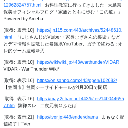
12962824757.html
お料理教室に行ってきました | 大島奈
保美オフィシャルブログ「家族とともに歩む『この道』」
Powered by Ameba
[取得: 表示:10]
https://jin115.com:443/archives/52448610.
html
「にじさんじのVtuber・家長むぎ​さんの裏垢」など
とデマ情報を拡散した暴露系YouTuber、ガチで終わる : オ
レ的ゲーム速報＠刃
[取得: 表示:10]
https://wikiwiki.jp:443/warthunder/VIDAR
VIDAR - War Thunder Wiki*
[取得: 表示:16]
https://onisanpo.com:443/open/102682/
【笠岡市】笠岡シーサイドモールが4月30日で閉店
[取得: 表示:16]
https://may.2chan.net:443/b/res/140044655
7.htm
劉禅スレ - 二次元裏＠ふたば
[取得: 表示:21]
https://tver.jp:443/ender/drama
まもなく配
信終了 | TVer