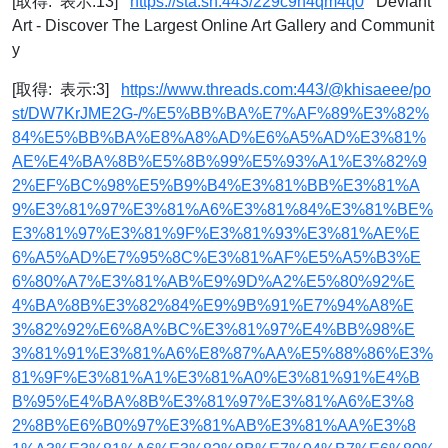
[取得: 表示:13]
https://sta.sh:443/229c9h4qm4q0
Deviant
Art - Discover The Largest Online Art Gallery and Communit
y
[取得: 表示:3]
https://www.threads.com:443/@khisaeee/po
st/DW7KrJME2G-/%E5%BB%BA%E7%AF%89%E3%82%
84%E5%BB%BA%E8%A8%AD%E6%A5%AD%E3%81%
AE%E4%BA%8B%E5%8B%99%E5%93%A1%E3%82%9
2%EF%BC%98%E5%B9%B4%E3%81%BB%E3%81%A
9%E3%81%97%E3%81%A6%E3%81%84%E3%81%BE%
E3%81%97%E3%81%9F%E3%81%93%E3%81%AE%E
6%A5%AD%E7%95%8C%E3%81%AF%E5%A5%B3%E
6%80%A7%E3%81%AB%E9%9D%A2%E5%80%92%E
4%BA%8B%E3%82%84%E9%9B%91%E7%94%A8%E
3%82%92%E6%8A%BC%E3%81%97%E4%BB%98%E
3%81%91%E3%81%A6%E8%87%AA%E5%88%86%E3%
81%9F%E3%81%A1%E3%81%A0%E3%81%91%E4%B
B%95%E4%BA%8B%E3%81%97%E3%81%A6%E3%8
2%8B%E6%B0%97%E3%81%AB%E3%81%AA%E3%8