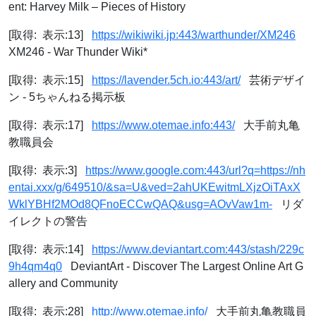
ent: Harvey Milk – Pieces of History
[取得: 表示:13]
https://wikiwiki.jp:443/warthunder/XM246
XM246 - War Thunder Wiki*
[取得: 表示:15]
https://lavender.5ch.io:443/art/
芸術デザイ
ン - 5ちゃんねる掲示板
[取得: 表示:17]
https://www.otemae.info:443/
大手前丸亀
教職員会
[取得: 表示:3]
https://www.google.com:443/url?q=https://nh
entai.xxx/g/649510/&sa=U&ved=2ahUKEwitmLXjzOiTAxX
WklYBHf2MOd8QFnoECCwQAQ&usg=AOvVaw1m-
リダ
イレクトの警告
[取得: 表示:14]
https://www.deviantart.com:443/stash/229c
9h4qm4q0
DeviantArt - Discover The Largest Online Art G
allery and Community
[取得: 表示:28]
http://www.otemae.info/
大手前丸亀教職員