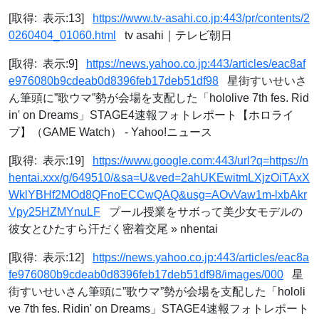
[取得: 表示:13]
https://www.tv-asahi.co.jp:443/pr/contents/2
0260404_01060.html
tv asahi｜テレビ朝日
[取得: 表示:9]
https://news.yahoo.co.jp:443/articles/eac8af
e976080b9cdeab0d8396feb17deb51df98
星街すいせいさ
ん筆頭に”歌ウマ”勢が会場を支配した「hololive 7th fes. Rid
in' on Dreams」STAGE4速報フォトレポート【ホロライ
ブ】（GAME Watch） - Yahoo!ニュース
[取得: 表示:19]
https://www.google.com:443/url?q=https://n
hentai.xxx/g/649510/&sa=U&ved=2ahUKEwitmLXjzOiTAxX
WklYBHf2MOd8QFnoECCwQAQ&usg=AOvVaw1m-lxbAkr
Vpy25HZMYnuLF
プール授業をサボって美少女モデルの
彼女とひたすら汗だく密着交尾 » nhentai
[取得: 表示:12]
https://news.yahoo.co.jp:443/articles/eac8a
fe976080b9cdeab0d8396feb17deb51df98/images/000
星
街すいせいさん筆頭に”歌ウマ”勢が会場を支配した「hololi
ve 7th fes. Ridin' on Dreams」STAGE4速報フォトレポート