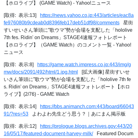
【ホロライブ】 (GAME Watch) - Yahoo!ニュース
[取得: 表示:13]
https://news.yahoo.co.jp:443/articles/eac8a
fe976080b9cdeab0d8396feb17deb51df98/comments
星街
すいせいさん筆頭に”歌ウマ”勢が会場を支配した「hololive
7th fes. Ridin' on Dreams」STAGE4速報フォトレポート
【ホロライブ】（GAME Watch）のコメント一覧 - Yahoo!
ニュース
[取得: 表示:8]
https://game.watch.impress.co.jp:443/img/g
mw/docs/2091/492/html/1.jpg.html
[拡大画像] 星街すいせ
いさん筆頭に”歌ウマ”勢が会場を支配した「hololive 7th fe
s. Ridin' on Dreams」STAGE4速報フォトレポート【ホロ
ライブ】(2/76) - GAME Watch
[取得: 表示:14]
https://bbs.animanch.com:443/board/66043
91/?res=53
よわよわ先生どう思う？｜あにまん掲示板
[取得: 表示:12]
https://prologue.blogs.archives.gov:443/20
16/05/17/featured-document-harvey-milk/
Featured Docum