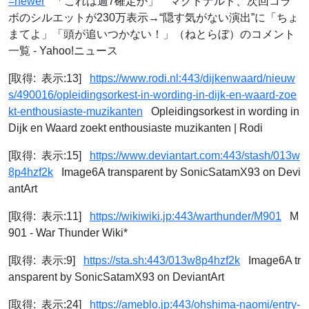
=newer
「これは週7確定か」 マクドナルド、次回コラ
ボのシルエットが230万表示→“隠す気がない演出”に「ちょ
まてよ」「頭が追いつかない！」（ねとらぼ）のコメント
一覧 - Yahoo!ニュース
[取得: 表示:13]
https://www.rodi.nl:443/dijkenwaard/nieuw
s/490016/opleidingsorkest-in-wording-in-dijk-en-waard-zoe
kt-enthousiaste-muzikanten
Opleidingsorkest in wording in
Dijk en Waard zoekt enthousiaste muzikanten | Rodi
[取得: 表示:15]
https://www.deviantart.com:443/stash/013w
8p4hzf2k
Image6A transparent by SonicSatamX93 on Devi
antArt
[取得: 表示:11]
https://wikiwiki.jp:443/warthunder/M901
M
901 - War Thunder Wiki*
[取得: 表示:9]
https://sta.sh:443/013w8p4hzf2k
Image6A tr
ansparent by SonicSatamX93 on DeviantArt
[取得: 表示:24]
https://ameblo.jp:443/ohshima-naomi/entry-