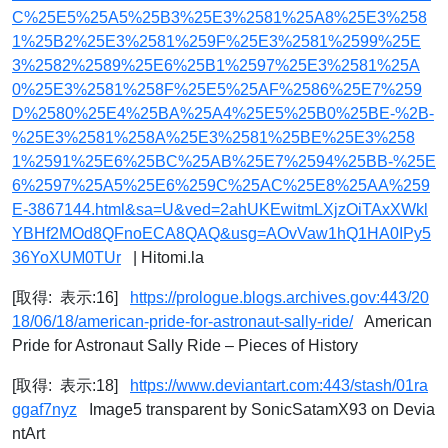
C%25E5%25A5%25B3%25E3%2581%25A8%25E3%258
1%25B2%25E3%2581%259F%25E3%2581%2599%25E
3%2582%2589%25E6%25B1%2597%25E3%2581%25A
0%25E3%2581%258F%25E5%25AF%2586%25E7%259
D%2580%25E4%25BA%25A4%25E5%25B0%25BE-%2B-
%25E3%2581%258A%25E3%2581%25BE%25E3%258
1%2591%25E6%25BC%25AB%25E7%2594%25BB-%25E
6%2597%25A5%25E6%259C%25AC%25E8%25AA%259
E-3867144.html&sa=U&ved=2ahUKEwitmLXjzOiTAxXWkl
YBHf2MOd8QFnoECA8QAQ&usg=AOvVaw1hQ1HA0IPy5
36YoXUM0TUr
| Hitomi.la
[取得: 表示:16]
https://prologue.blogs.archives.gov:443/20
18/06/18/american-pride-for-astronaut-sally-ride/
American
Pride for Astronaut Sally Ride – Pieces of History
[取得: 表示:18]
https://www.deviantart.com:443/stash/01ra
ggaf7nyz
Image5 transparent by SonicSatamX93 on Devia
ntArt